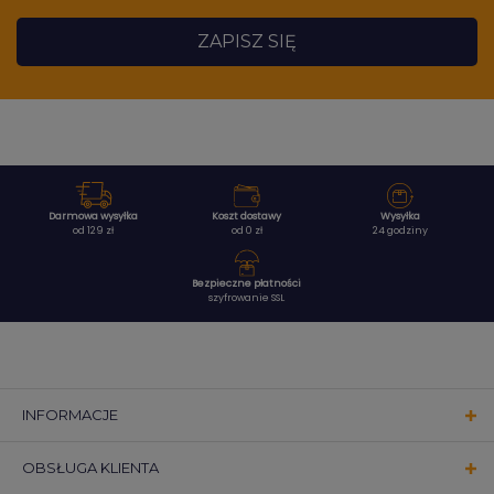
ZAPISZ SIĘ
Darmowa wysyłka
Koszt dostawy
Wysyłka
od 129 zł
od 0 zł
24 godziny
Bezpieczne płatności
szyfrowanie SSL
INFORMACJE
OBSŁUGA KLIENTA