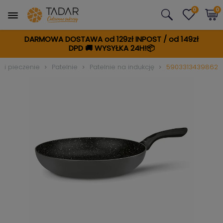
0
0
DARMOWA DOSTAWA od 129zł INPOST / od 149zł
DPD
🚚
WYSYŁKA 24H!📦
 i pieczenie
Patelnie
Patelnie na indukcję
5903313439862