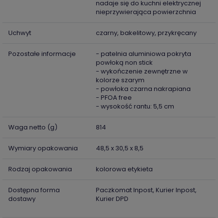
nadaje się do kuchni elektrycznej
nieprzywierająca powierzchnia
Uchwyt
czarny, bakelitowy, przykręcany
Pozostałe informacje
- patelnia aluminiowa pokryta
powłoką non stick
- wykończenie zewnętrzne w
kolorze szarym
- powłoka czarna nakrapiana
- PFOA free
- wysokość rantu: 5,5 cm
Waga netto (g)
814
Wymiary opakowania
48,5 x 30,5 x 8,5
Rodzaj opakowania
kolorowa etykieta
Dostępna forma
Paczkomat Inpost, Kurier Inpost,
dostawy
Kurier DPD