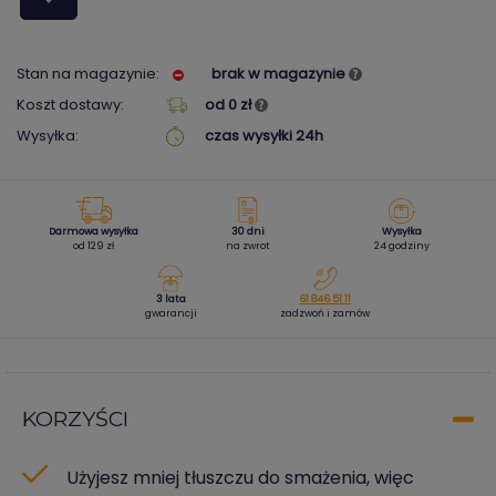
Stan na magazynie:
brak w magazynie
Koszt dostawy:
od 0 zł
Wysyłka:
czas wysyłki 24h
Darmowa wysyłka
30 dni
Wysyłka
od 129 zł
na zwrot
24 godziny
3 lata
61 846 51 11
gwarancji
zadzwoń i zamów
KORZYŚCI
Użyjesz mniej tłuszczu do smażenia, więc