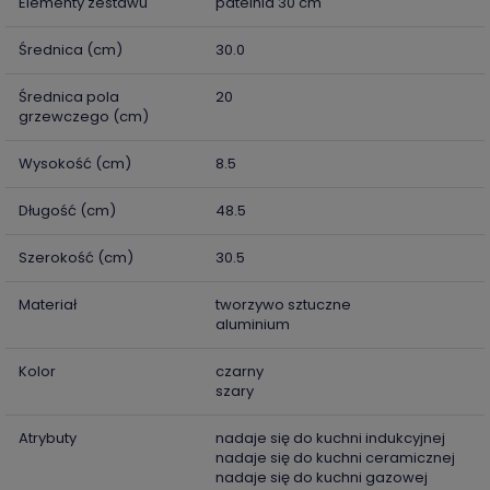
Elementy zestawu
patelnia 30 cm
Średnica (cm)
30.0
Średnica pola
20
grzewczego (cm)
Wysokość (cm)
8.5
Długość (cm)
48.5
Szerokość (cm)
30.5
Materiał
tworzywo sztuczne
aluminium
Kolor
czarny
szary
Atrybuty
nadaje się do kuchni indukcyjnej
nadaje się do kuchni ceramicznej
nadaje się do kuchni gazowej