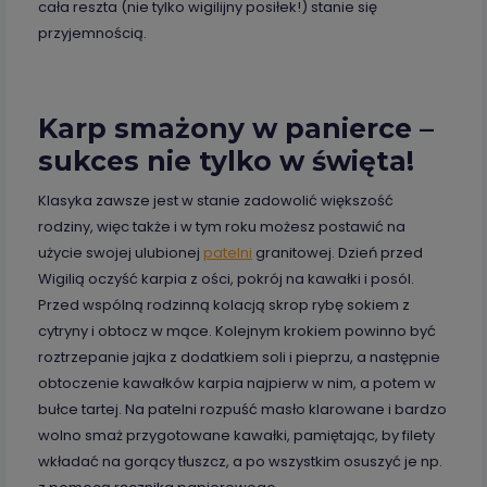
cała reszta (nie tylko wigilijny posiłek!) stanie się
przyjemnością.
Karp smażony w panierce –
sukces nie tylko w święta!
Klasyka zawsze jest w stanie zadowolić większość
rodziny, więc także i w tym roku możesz postawić na
użycie swojej ulubionej
patelni
granitowej. Dzień przed
Wigilią oczyść karpia z ości, pokrój na kawałki i posól.
Przed wspólną rodzinną kolacją skrop rybę sokiem z
cytryny i obtocz w mące. Kolejnym krokiem powinno być
roztrzepanie jajka z dodatkiem soli i pieprzu, a następnie
obtoczenie kawałków karpia najpierw w nim, a potem w
bułce tartej. Na patelni rozpuść masło klarowane i bardzo
wolno smaż przygotowane kawałki, pamiętając, by filety
wkładać na gorący tłuszcz, a po wszystkim osuszyć je np.