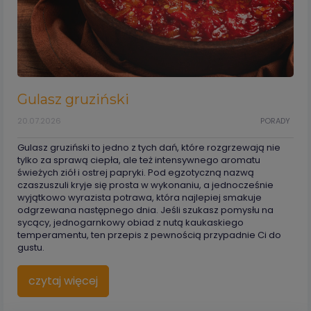
Gulasz gruziński
20.07.2026
PORADY
Gulasz gruziński to jedno z tych dań, które rozgrzewają nie
tylko za sprawą ciepła, ale też intensywnego aromatu
świeżych ziół i ostrej papryki. Pod egzotyczną nazwą
czaszuszuli kryje się prosta w wykonaniu, a jednocześnie
wyjątkowo wyrazista potrawa, która najlepiej smakuje
odgrzewana następnego dnia. Jeśli szukasz pomysłu na
sycący, jednogarnkowy obiad z nutą kaukaskiego
temperamentu, ten przepis z pewnością przypadnie Ci do
gustu.
czytaj więcej