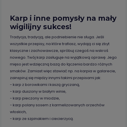
Karp i inne pomysły na mały
wigilijny sukces!
Tradycja, tradycją, ale podniebienie nie sługa. Jeśli
wszystkie przepisy, na które trafiasz, wydają ci się zbyt
klasyczne i zachowawcze, spróbuj czegoś na wskroś
nowego. Twój karp zasługuje na wyjątkową oprawę. Jego
mięso jest wdzięczną bazą do łączenia bardzo różnych
smaków. Zamiast więc stawiać np. na karpia w galarecie,
zainspiruj się między innymi takimi przepisami jak:
- karp z borowikami i kaszą gryczaną,
- karp duszony w białym winie,
- karp pieczony w miodzie,
- karp polany sosem z karmelizowanych orzechów
włoskich,
- karp ze szpinakiem i ciecierzycą.