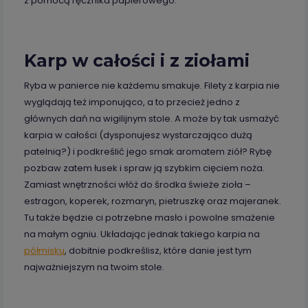
z pomocą ręcznika papierowego.
Karp w całości i z ziołami
Ryba w panierce nie każdemu smakuje. Filety z karpia nie
wyglądają też imponująco, a to przecież jedno z
głównych dań na wigilijnym stole. A może by tak usmażyć
karpia w całości (dysponujesz wystarczająco dużą
patelnią?) i podkreślić jego smak aromatem ziół? Rybę
pozbaw zatem łusek i spraw ją szybkim cięciem noża.
Zamiast wnętrzności włóż do środka świeże zioła –
estragon, koperek, rozmaryn, pietruszkę oraz majeranek.
Tu także będzie ci potrzebne masło i powolne smażenie
na małym ogniu. Układając jednak takiego karpia na
półmisku
, dobitnie podkreślisz, które danie jest tym
najważniejszym na twoim stole.