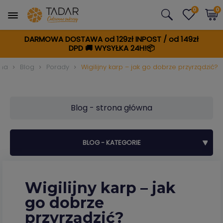
0
0
DARMOWA DOSTAWA od 129zł INPOST / od 149zł
DPD
🚚
WYSYŁKA 24H!📦
wna
Blog
Porady
Wigilijny karp – jak go dobrze przyrządzić?
Blog - strona główna
BLOG - KATEGORIE
Wigilijny karp – jak
go dobrze
przyrządzić?