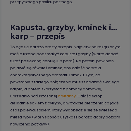
przepysznego posiłku postnego.
Kapusta, grzyby, kminek i…
karp – przepis
To będzie bardzo prosty przepis. Najpierw na rozgrzanym
maśle trzeba podsmażyć kapustę i grzyby (warto dodać
tu też posiekaną cebulę lub pora). Na patelni powinien
pojawić się również kminek, aby całość nabrała
charakterystycznego aromatu i smaku. Tym, co
powstanie z takiego połączenia musisz nadziać swojego
karpia, a potem skorzystać z pomocy domowej,
uprzednio natłuszczonej
brytfanny
. Całość skrop
delikatnie sokiem z cytryny, a w trakcie pieczenia co jakiś
czas polewaj sokiem, który wydobędzie się ze świeżego
mięsa ryby (w ten sposób uzyskasz bardzo dobry poziom
nawilżenia potrawy).