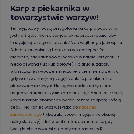
Karp z piekarnika w
towarzystwie warzyw!
Ten wyjątkowy rodzaj przygotowania karpia popularny
jest na Śląsku. Nic nie stoi jednak na przeszkodzie, aby
tradycję tego regionu przenieść do wigilijnego jadłospisu.
Składniki przepisu są bardzo łatwo dostępne. Po
pierwsze, zaopatrz swoją lodówkę w karpia i przygotuj z
niego dzwonki (lub kup gotowe). Po drugie, zagotuj
włoszczyznę w wodzie zmieszanej z ciemnym piwem, a
gdy warzywa zmiękną, zagęść całość piernikiem lub
pieczywem razowym. Następnie dodaj rodzynki oraz
migdały i zmiksuj wszystko na gładki, gęsty sos. Po trzecie,
kawałki karpia obsmaż na patelni razem ze sporą ilością
cebuli. Na koniec włóż wszystko do
naczynia
żaroodpornego
(rybę zalej sosem mającym ciekawą
nutkę słodyczy) i duś w piekarniku, do momentu, gdy
twoją kuchnię wypełni aromatyczna zapowiedź