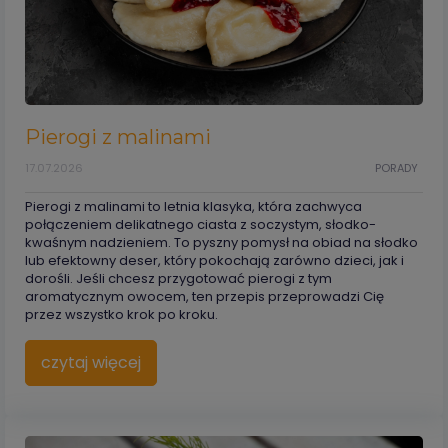
Pierogi z malinami
17.07.2026
PORADY
Pierogi z malinami to letnia klasyka, która zachwyca
połączeniem delikatnego ciasta z soczystym, słodko-
kwaśnym nadzieniem. To pyszny pomysł na obiad na słodko
lub efektowny deser, który pokochają zarówno dzieci, jak i
dorośli. Jeśli chcesz przygotować pierogi z tym
aromatycznym owocem, ten przepis przeprowadzi Cię
przez wszystko krok po kroku.
czytaj więcej