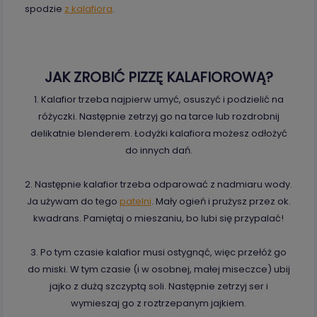
spodzie
z kalafiora
.
JAK ZROBIĆ PIZZĘ KALAFIOROWĄ?
1. Kalafior trzeba najpierw umyć, osuszyć i podzielić na
różyczki. Następnie zetrzyj go na tarce lub rozdrobnij
delikatnie blenderem. Łodyżki kalafiora możesz odłożyć
do innych dań.
2. Następnie kalafior trzeba odparować z nadmiaru wody.
Ja używam do tego
patelni
. Mały ogień i prużysz przez ok.
kwadrans. Pamiętaj o mieszaniu, bo lubi się przypalać!
3. Po tym czasie kalafior musi ostygnąć, więc przełóż go
do miski. W tym czasie (i w osobnej, małej miseczce) ubij
jajko z dużą szczyptą soli. Następnie zetrzyj ser i
wymieszaj go z roztrzepanym jajkiem.