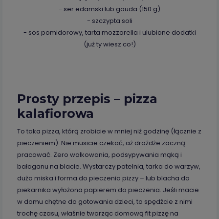
- ser edamski lub gouda (150 g)
- szczypta soli
- sos pomidorowy, tarta mozzarella i ulubione dodatki
(już ty wiesz co!)
Prosty przepis – pizza
kalafiorowa
To taka pizza, którą zrobicie w mniej niż godzinę (łącznie z
pieczeniem). Nie musicie czekać, aż drożdże zaczną
pracować. Zero wałkowania, podsypywania mąką i
bałaganu na blacie. Wystarczy patelnia, tarka do warzyw,
duża miska i forma do pieczenia pizzy – lub blacha do
piekarnika wyłożona papierem do pieczenia. Jeśli macie
w domu chętne do gotowania dzieci, to spędźcie z nimi
trochę czasu, właśnie tworząc domową fit pizzę na