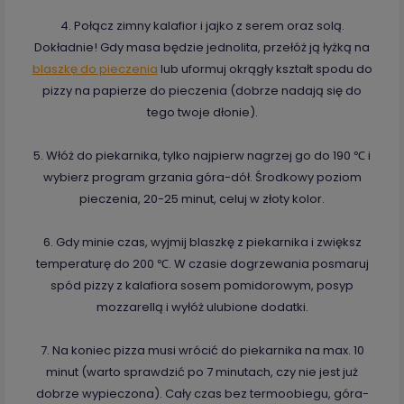
4. Połącz zimny kalafior i jajko z serem oraz solą.
Dokładnie! Gdy masa będzie jednolita, przełóż ją łyżką na
blaszkę do pieczenia
lub uformuj okrągły kształt spodu do
pizzy na papierze do pieczenia (dobrze nadają się do
tego twoje dłonie).
5. Włóż do piekarnika, tylko najpierw nagrzej go do 190 ℃ i
wybierz program grzania góra-dół. Środkowy poziom
pieczenia, 20-25 minut,­ celuj w złoty kolor.
6. Gdy minie czas, wyjmij blaszkę z piekarnika i zwiększ
temperaturę do 200 ℃. W czasie dogrzewania posmaruj
spód pizzy z kalafiora sosem pomidorowym, posyp
mozzarellą i wyłóż ulubione dodatki.
7. Na koniec pizza musi wrócić do piekarnika na max. 10
minut (warto sprawdzić po 7 minutach, czy nie jest już
dobrze wypieczona). Cały czas bez termoobiegu, góra-