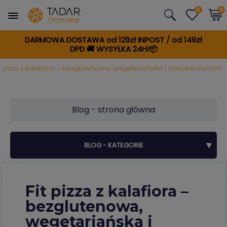
0
0
DARMOWA DOSTAWA od 129zł INPOST / od 149zł
DPD
🚚
WYSYŁKA 24H!📦
t pizza z kalafiora – bezglutenowa, wegetariańska i niskokaloryczna!
Blog - strona główna
BLOG - KATEGORIE
Fit pizza z kalafiora –
bezglutenowa,
wegetariańska i