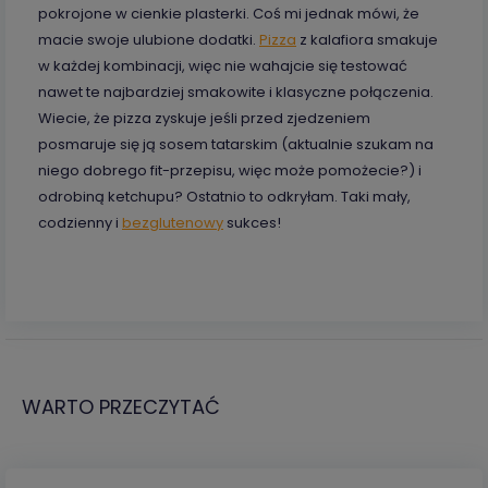
pokrojone w cienkie plasterki. Coś mi jednak mówi, że
macie swoje ulubione dodatki.
Pizza
z kalafiora smakuje
w każdej kombinacji, więc nie wahajcie się testować
nawet te najbardziej smakowite i klasyczne połączenia.
Wiecie, że pizza zyskuje jeśli przed zjedzeniem
posmaruje się ją sosem tatarskim (aktualnie szukam na
niego dobrego fit-przepisu, więc może pomożecie?) i
odrobiną ketchupu? Ostatnio to odkryłam. Taki mały,
codzienny i
bezglutenowy
sukces!
WARTO PRZECZYTAĆ