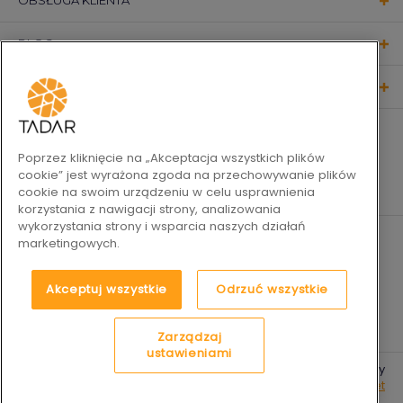
OBSŁUGA KLIENTA
BLOG
KONTAKT
OBSERWUJ NAS
Poprzez kliknięcie na „Akceptacja wszystkich plików
cookie” jest wyrażona zgoda na przechowywanie plików
cookie na swoim urządzeniu w celu usprawnienia
korzystania z nawigacji strony, analizowania
wykorzystania strony i wsparcia naszych działań
marketingowych.
Akceptuj wszystkie
Odrzuć wszystkie
Zarządzaj
ustawieniami
2019-2026 © Tadar Codzienne
Platforma e-commerce by
sukcesy
best.net