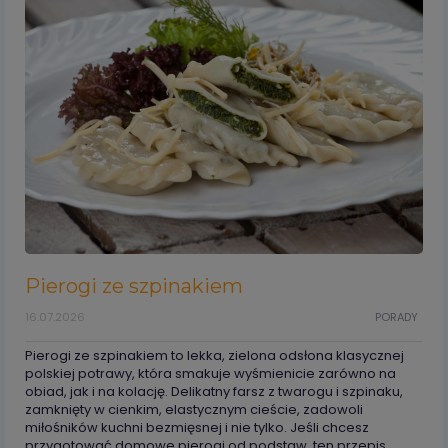
Pierogi ze szpinakiem
16.07.2026
PORADY
Pierogi ze szpinakiem to lekka, zielona odsłona klasycznej
polskiej potrawy, która smakuje wyśmienicie zarówno na
obiad, jak i na kolację. Delikatny farsz z twarogu i szpinaku,
zamknięty w cienkim, elastycznym cieście, zadowoli
miłośników kuchni bezmięsnej i nie tylko. Jeśli chcesz
przygotować domowe pierogi od podstaw, ten przepis