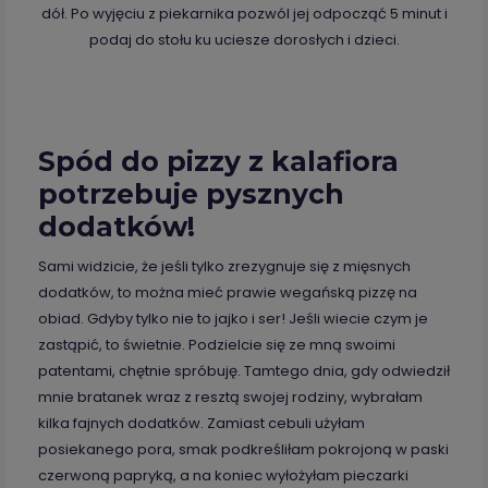
dół. Po wyjęciu z piekarnika pozwól jej odpocząć 5 minut i
podaj do stołu ku uciesze dorosłych i dzieci.
Spód do pizzy z kalafiora
potrzebuje pysznych
dodatków!
Sami widzicie, że jeśli tylko zrezygnuje się z mięsnych
dodatków, to można mieć prawie wegańską pizzę na
obiad. Gdyby tylko nie to jajko i ser! Jeśli wiecie czym je
zastąpić, to świetnie. Podzielcie się ze mną swoimi
patentami, chętnie spróbuję. Tamtego dnia, gdy odwiedził
mnie bratanek wraz z resztą swojej rodziny, wybrałam
kilka fajnych dodatków. Zamiast cebuli użyłam
posiekanego pora, smak podkreśliłam pokrojoną w paski
czerwoną papryką, a na koniec wyłożyłam pieczarki