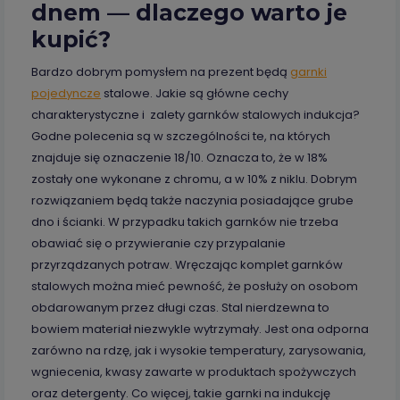
dnem — dlaczego warto je
kupić?
Bardzo dobrym pomysłem na prezent będą
garnki
pojedyncze
stalowe. Jakie są główne cechy
charakterystyczne i zalety garnków stalowych indukcja?
Godne polecenia są w szczególności te, na których
znajduje się oznaczenie 18/10. Oznacza to, że w 18%
zostały one wykonane z chromu, a w 10% z niklu. Dobrym
rozwiązaniem będą także naczynia posiadające grube
dno i ścianki. W przypadku takich garnków nie trzeba
obawiać się o przywieranie czy przypalanie
przyrządzanych potraw. Wręczając komplet garnków
stalowych można mieć pewność, że posłuży on osobom
obdarowanym przez długi czas. Stal nierdzewna to
bowiem materiał niezwykle wytrzymały. Jest ona odporna
zarówno na rdzę, jak i wysokie temperatury, zarysowania,
wgniecenia, kwasy zawarte w produktach spożywczych
oraz detergenty. Co więcej, takie garnki na indukcję