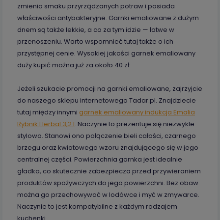
zmienia smaku przyrządzanych potraw i posiada
właściwości antybakteryjne. Garnki emaliowane z dużym
dnem są także lekkie, a co za tym idzie — łatwe w
przenoszeniu. Warto wspomnieć tutaj także o ich
przystępnej cenie. Wysokiej jakości garnek emaliowany
duży kupić można już za około 40 zł.
Jeżeli szukacie promocji na garnki emaliowane, zajrzyjcie
do naszego sklepu internetowego Tadar.pl. Znajdziecie
tutaj między innymi
garnek emaliowany indukcja Emalia
Rybnik Herbal 3,2 l
. Naczynie to prezentuje się niezwykle
stylowo. Stanowi ono połączenie bieli całości, czarnego
brzegu oraz kwiatowego wzoru znajdującego się w jego
centralnej części. Powierzchnia garnka jest idealnie
gładka, co skutecznie zabezpiecza przed przywieraniem
produktów spożywczych do jego powierzchni. Bez obaw
można go przechowywać w lodówce i myć w zmywarce.
Naczynie to jest kompatybilne z każdym rodzajem
kuchenki.