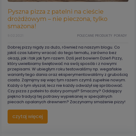
Pyszna pizza z patelni na cieście
drożdżowym – nie pieczona, tylko
smażona!
9.02.2021
POLECANE PRODUKTY
PORADY
Dobrej pizzy nigdy za dużo, również na naszym blogu. Co
jakiś czas lubimy wracać do tego tematu, zarówno bez
okazji, jak i tak jak tym razem. Dziś jest bowiem Dzień Pizzy,
który uwielbiamy świętować na swój sposób i z nowymi
przepisami. W ubiegłym roku testowaliśmy np. wegańskie
warianty tego dania oraz eksperymentowaliśmy z grubością
ciasta. Zajmijmy się więc tym razem czymś zupełnie nowym.
Każdy o tym słyszał, lecz nie każdy odważył się spróbować.
Czy pizza z patelni to dobry pomysł? Smaczny? Oddający
piękno tradycji tej potrawy wypiekanej w specjalnych
piecach opalanych drewnem? Zaczynamy smażenie pizzy!
czytaj więcej