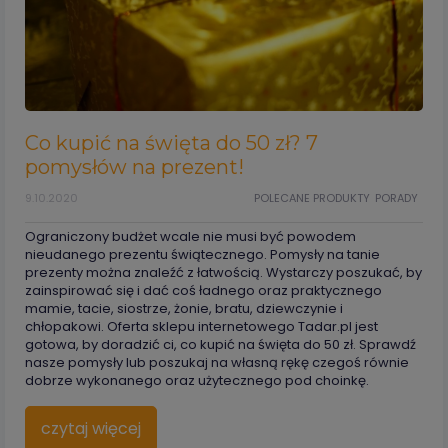
Co kupić na święta do 50 zł? 7
pomysłów na prezent!
9.10.2020
POLECANE PRODUKTY
PORADY
Ograniczony budżet wcale nie musi być powodem
nieudanego prezentu świątecznego. Pomysły na tanie
prezenty można znaleźć z łatwością. Wystarczy poszukać, by
zainspirować się i dać coś ładnego oraz praktycznego
mamie, tacie, siostrze, żonie, bratu, dziewczynie i
chłopakowi. Oferta sklepu internetowego Tadar.pl jest
gotowa, by doradzić ci, co kupić na święta do 50 zł. Sprawdź
nasze pomysły lub poszukaj na własną rękę czegoś równie
dobrze wykonanego oraz użytecznego pod choinkę.
czytaj więcej