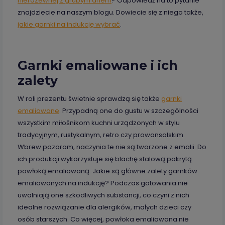
nierdzewnej z grubym dnem
? Odpowiedź na to pytanie
znajdziecie na naszym blogu. Dowiecie się z niego także,
jakie garnki na indukcję wybrać
.
Garnki emaliowane i ich
zalety
W roli prezentu świetnie sprawdzą się także
garnki
emaliowane
. Przypadną one do gustu w szczególności
wszystkim miłośnikom kuchni urządzonych w stylu
tradycyjnym, rustykalnym, retro czy prowansalskim.
Wbrew pozorom, naczynia te nie są tworzone z emalii. Do
ich produkcji wykorzystuje się blachę stalową pokrytą
powłoką emaliowaną. Jakie są główne zalety garnków
emaliowanych na indukcję? Podczas gotowania nie
uwalniają one szkodliwych substancji, co czyni z nich
idealne rozwiązanie dla alergików, małych dzieci czy
osób starszych. Co więcej, powłoka emaliowana nie