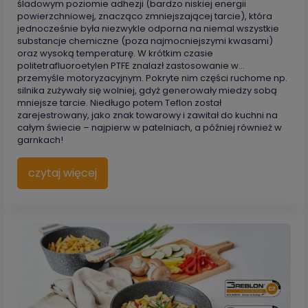
śladowym poziomie adhezji (bardzo niskiej energii
powierzchniowej, znacząco zmniejszającej tarcie), która
jednocześnie była niezwykle odporna na niemal wszystkie
substancje chemiczne (poza najmocniejszymi kwasami)
oraz wysoką temperaturę. W krótkim czasie
politetrafluoroetylen PTFE znalazł zastosowanie w…
przemyśle motoryzacyjnym. Pokryte nim części ruchome np.
silnika zużywały się wolniej, gdyż generowały miedzy sobą
mniejsze tarcie. Niedługo potem Teflon został
zarejestrowany, jako znak towarowy i zawitał do kuchni na
całym świecie – najpierw w patelniach, a później również w
garnkach!
czytaj więcej