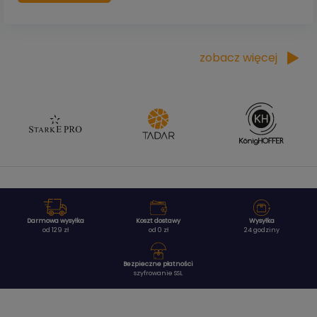
zobacz więcej
Darmowa wysyłka
Koszt dostawy
Wysyłka
od 129 zł
od 0 zł
24 godziny
Bezpieczne płatności
szyfrowanie SSL