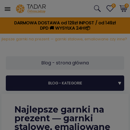
0
0
DARMOWA DOSTAWA od 129zł INPOST / od 149zł
DPD
🚚
WYSYŁKA 24H!📦
ajlepsze garnki na prezent — garnki stalowe, emaliowane czy inne?
Blog - strona główna
BLOG - KATEGORIE
Najlepsze garnki na
prezent — garnki
stalowe, emaliowane