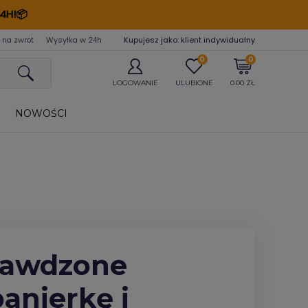
4H!📦
 na zwrot
Wysyłka w 24
h
Kupujesz jako: klient indywidualny
0
0
LOGOWANIE
ULUBIONE
0.00 ZŁ
NOWOŚCI
prawdzone
anierkę i