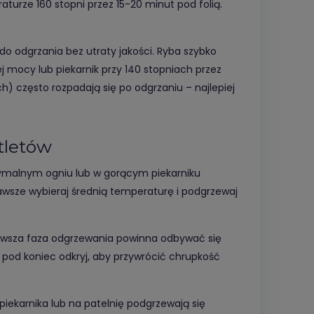
aturze 160 stopni przez 15-20 minut pod folią.
e do odgrzania bez utraty jakości. Ryba szybko
j mocy lub piekarnik przy 140 stopniach przez
ch) często rozpadają się po odgrzaniu – najlepiej
tletów
ymalnym ogniu lub w gorącym piekarniku
Zawsze wybieraj średnią temperaturę i podgrzewaj
erwsza faza odgrzewania powinna odbywać się
o pod koniec odkryj, aby przywrócić chrupkość
iekarnika lub na patelnię podgrzewają się