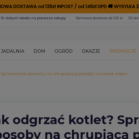
OWA DOSTAWA od 129zł INPOST / od 149zł DPD
🚚
WYSYŁKA 2
 10 złotych rabatu na pierwsze zakupy
Darmowa dostawa od 129 zł
30 dni
JADALNIA
DOM
OGRÓD
OKAZJE
PROMOCJE
? Sprawdzone sposoby na chrupiącą panierkę i soczyste mięso
ak odgrzać kotlet? S
posoby na chrupiącą p