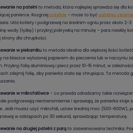
ewanie na patelni
to metoda, która najlepiej sprawdza się dla ko
iącej panierce. Rozgrzej
patelnie
– może to być
patelnia cerami
asła. Ułóż kotlety i podgrzewaj na średnim ogniu przez około 2-3 
inę wody (łyżkę) i przykryj pokrywką na minutę – para nawilży kot
j strony dla chrupkości.
ewanie w piekarniku
to metoda idealna dla większej ilości kotletó
ty na blaszce wyłożonej papierem do pieczenia lub w naczyniu ż
. Przykryj folią aluminiową i piecz przez 10-15 minut, w zależnośc
ach zdejmij folię, aby panierka stała się chrupiąca. Ta metoda
uszania.
ewanie w mikrofalówce
– co prawda odradzamy takie rozwiązanie,
fale podgrzewają nierównomiernie i sprawiają, że panierka staje 
e. Jeśli musisz użyć mikrofali, ustaw średnią moc (500-600W), 
grzewaj w odstępach po 30 sekund, sprawdzając temperaturę.
ewanie na drugiej patelni z parą
to zaawansowana technika. Post