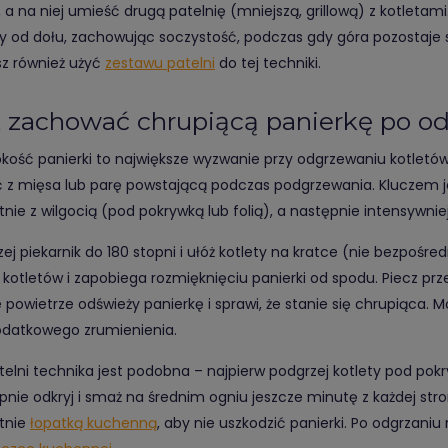
, a na niej umieść drugą patelnię (mniejszą, grillową) z kotletami
ty od dołu, zachowując soczystość, podczas gdy góra pozostaje
z również użyć
zestawu patelni
do tej techniki.
 zachować chrupiącą panierkę po o
kość panierki to największe wyzwanie przy odgrzewaniu kotletó
ć z mięsa lub parę powstającą podczas podgrzewania. Kluczem 
tnie z wilgocią (pod pokrywką lub folią), a następnie intensywnie
zej piekarnik do 180 stopni i ułóż kotlety na kratce (nie bezpośr
 kotletów i zapobiega rozmięknięciu panierki od spodu. Piecz prz
 powietrze odświeży panierkę i sprawi, że stanie się chrupiąca. M
odatkowego zrumienienia.
telni technika jest podobna – najpierw podgrzej kotlety pod pok
pnie odkryj i smaż na średnim ogniu jeszcze minutę z każdej stro
atnie
łopatką kuchenną
, aby nie uszkodzić panierki. Po odgrzan