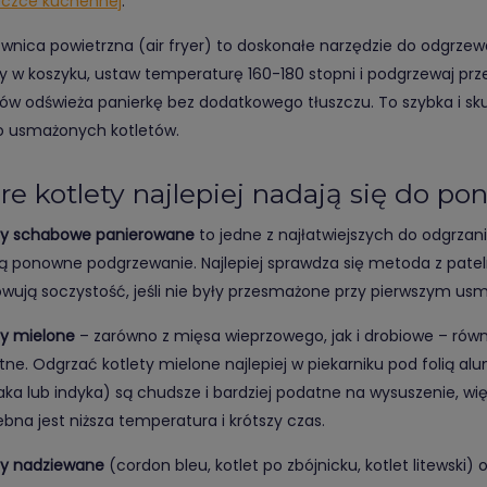
eczce kuchennej
.
ownica powietrzna (air fryer) to doskonałe narzędzie do odgrze
ty w koszyku, ustaw temperaturę 160-180 stopni i podgrzewaj pr
tów odświeża panierkę bez dodatkowego tłuszczu. To szybka i sk
o usmażonych kotletów.
re kotlety najlepiej nadają się do
ty schabowe panierowane
to jedne z najłatwiejszych do odgrzan
ą ponowne podgrzewanie. Najlepiej sprawdza się metoda z pateln
wują soczystość, jeśli nie były przesmażone przy pierwszym usm
ty mielone
– zarówno z mięsa wieprzowego, jak i drobiowe – równi
atne. Odgrzać kotlety mielone najlepiej w piekarniku pod folią al
aka lub indyka) są chudsze i bardziej podatne na wysuszenie, w
ebna jest niższa temperatura i krótszy czas.
ty nadziewane
(cordon bleu, kotlet po zbójnicku, kotlet litewski