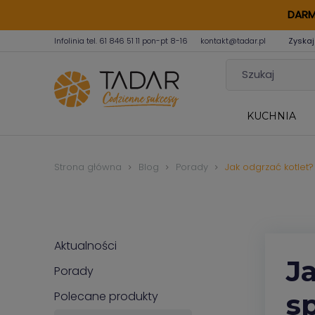
DARM
Infolinia tel.
61 846 51 11
pon-pt 8-16
kontakt@tadar.pl
Zyskaj
KUCHNIA
Strona główna
Blog
Porady
Jak odgrzać kotlet
Aktualności
J
Porady
s
Polecane produkty