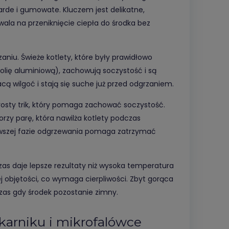
arde i gumowate. Kluczem jest delikatne,
la na przeniknięcie ciepła do środka bez
iu. Świeże kotlety, które były prawidłowo
lię aluminiową), zachowują soczystość i są
racą wilgoć i stają się suche już przed odgrzaniem.
prosty trik, który pomaga zachować soczystość.
orzy parę, która nawilża kotlety podczas
erwszej fazie odgrzewania pomaga zatrzymać
zas daje lepsze rezultaty niż wysoka temperatura
j objętości, co wymaga cierpliwości. Zbyt gorąca
dczas gdy środek pozostanie zimny.
karniku i mikrofalówce