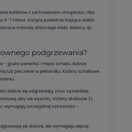
wania kotletów z zachowaniem chrupkości. Ułóż
zez 5-7 minut. Gorące powietrze krążące wokół
uteczna metoda, która daje efekt zbliżony do
 ponownego podgrzewania?
ia – gruba panierka i mięso schabu dobrze
ią lub pieczenie w piekarniku. Kotlety schabowe
ażeniu.
eż dobrze się odgrzewają, choć są bardziej
uminiową, aby nie wyschły. Kotlety drobiowe (z
ięc wymagają szczególnej ostrożności –
) odgrzewają się dobrze, ale wymagają więcej