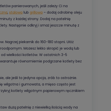
tletów panierowanych, jeśli zależy Ci na
czna
,
stalowa
lub
grillowa
– dodaj odrobinę oleju
minuty z każdej strony. Dodaj na patelnię
lety. Następnie odkryj i smaż jeszcze minutę z
w. Nagrzej piekarnik do 160-180 stopni. Ułóż
aroodpornym. Możesz lekko skropić je wodą lub
i od wielkości kotletów. W ostatnich 3-5
 gwarantuje równomiernie podgrzane kotlety bez
 ale jeśli to jedyna opcja, zrób to ostrożnie.
się wilgotna i gumowata, a mięso często jest
przykryj kotlety wilgotnym papierowym ręcznikiem
aw dużą patelnię z niewielką ilością wody na