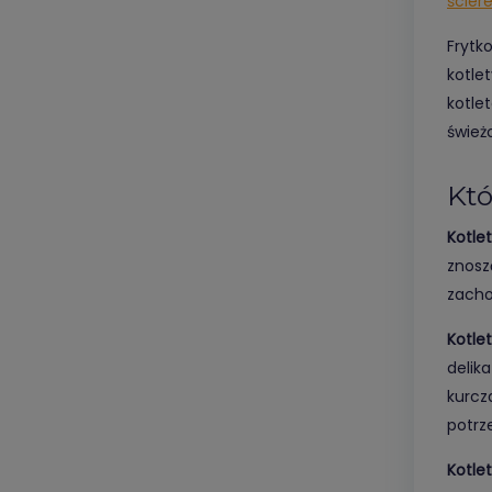
ścier
Frytk
kotle
kotle
śwież
Któ
Kotle
znosz
zacho
Kotle
delik
kurcz
potrz
Kotle