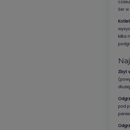
czasu
Ser w
Kotle
wysyc
kilka
podgr
Naj
Zbyt 
(powy
dłużej
Odgrz
pod p
panier
Odgrz