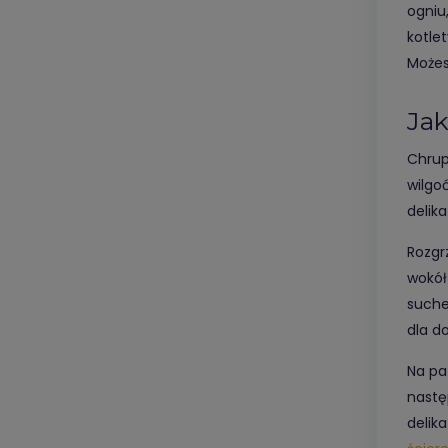
ogniu
kotle
Możes
Jak
Chrup
wilgo
delika
Rozgr
wokół
suche
dla d
Na pa
nastę
delik