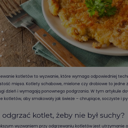
ewanie kotletów to wyzwanie, które wymaga odpowiedniej techni
stość mięsa. Kotlety schabowe, mielone czy drobiowe to jedne z
ugi dzień i wymagają ponownego podgrzania. W tym artykule dowi
je kotletów, aby smakowały jak świeże – chrupiące, soczyste i py
 odgrzać kotlet, żeby nie był suchy?
ększym wyzwaniem przy odgrzewaniu kotletów jest utrzymanie od