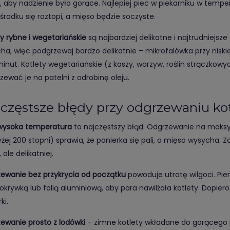
, aby nadzienie było gorące. Najlepiej piec w piekarniku w temper
 środku się roztopi, a mięso będzie soczyste.
ty rybne i wegetariańskie
są najbardziej delikatne i najtrudniejsz
ha, więc podgrzewaj bardzo delikatnie – mikrofalówka przy niskie
 minut. Kotlety wegetariańskie (z kaszy, warzyw, roślin strączkowy
zewać je na patelni z odrobinę oleju.
częstsze błędy przy odgrzewaniu ko
wysoka temperatura
to najczęstszy błąd. Odgrzewanie na maks
żej 200 stopni) sprawia, że panierka się pali, a mięso wysycha. 
, ale delikatniej.
ewanie bez przykrycia od początku
powoduje utratę wilgoci. Pi
okrywką lub folią aluminiową, aby para nawilżała kotlety. Dopier
ki.
ewanie prosto z lodówki
– zimne kotlety wkładane do gorącego p