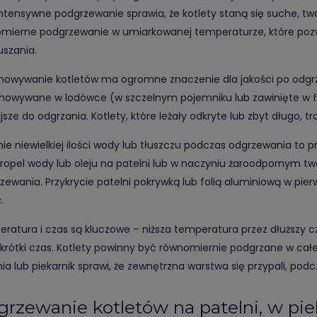
intensywne podgrzewanie sprawia, że kotlety staną się suche, tw
mierne podgrzewanie w umiarkowanej temperaturze, które pozwa
uszania.
howywanie kotletów ma ogromne znaczenie dla jakości po odgrzan
howywane w lodówce (w szczelnym pojemniku lub zawinięte w fo
jsze do odgrzania. Kotlety, które leżały odkryte lub zbyt długo, t
ie niewielkiej ilości wody lub tłuszczu podczas odgrzewania to 
 kropel wody lub oleju na patelni lub w naczyniu żaroodpornym tw
zewania. Przykrycie patelni pokrywką lub folią aluminiową w pi
.
ratura i czas są kluczowe – niższa temperatura przez dłuższy c
 krótki czas. Kotlety powinny być równomiernie podgrzane w całe
nia lub piekarnik sprawi, że zewnętrzna warstwa się przypali, po
rzewanie kotletów na patelni, w pie