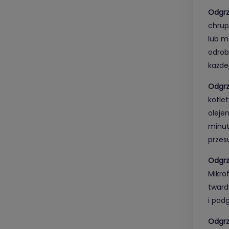
Odgrz
chrup
lub m
odrob
każde
Odgrz
kotle
olejem
minut
przes
Odgrz
Mikro
tward
i pod
Odgrz