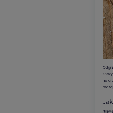
Odgrz
soczy
na dr
rodza
Jak
Najwi