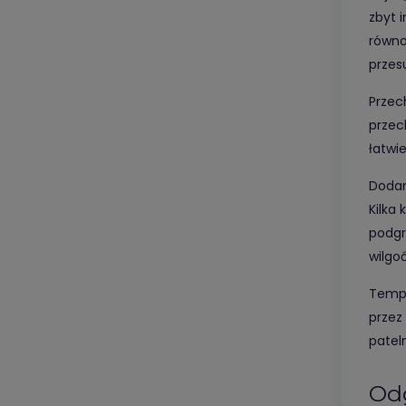
zbyt 
równo
przes
Przec
przec
łatwie
Dodan
Kilka
podgr
wilgoć
Tempe
przez
patel
Odg