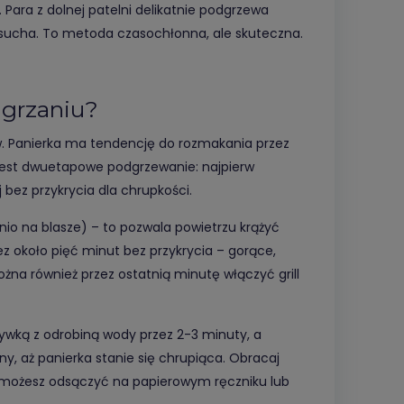
. Para z dolnej patelni delikatnie podgrzewa
 sucha. To metoda czasochłonna, ale skuteczna.
dgrzaniu?
w. Panierka ma tendencję do rozmakania przez
jest dwuetapowe podgrzewanie: najpierw
j bez przykrycia dla chrupkości.
ednio na blasze) – to pozwala powietrzu krążyć
ez około pięć minut bez przykrycia – gorące,
ożna również przez ostatnią minutę włączyć grill
rywką z odrobiną wody przez 2-3 minuty, a
ny, aż panierka stanie się chrupiąca. Obracaj
iu możesz odsączyć na papierowym ręczniku lub