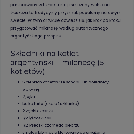
panierowany w bułce tartej i smażony wolno na
tłuszczu to tradycyjny przysmak popularny na całym
świecie. W tym artykule dowiesz się, jak krok po kroku
przygotować milanesę według autentycznego
argentyńskiego przepisu.
Składniki na kotlet
argentyński – milanesę (5
kotletów)
5 cienkich kotletów ze schabu lub polędwicy
wołowej
2 jajka
bułka tarta (około 1 szklanka)
2 ząbki czosnku
1/2 łyżeczki soli
1/2 łyżeczki czarnego pieprzu
smalec lub masło klarowane do smażenia