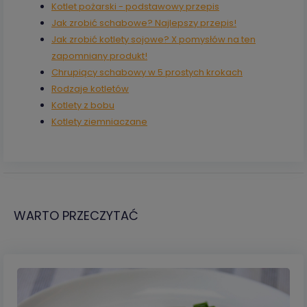
Kotlet pożarski - podstawowy przepis
Jak zrobić schabowe? Najlepszy przepis!
Jak zrobić kotlety sojowe? X pomysłów na ten
zapomniany produkt!
Chrupiący schabowy w 5 prostych krokach
Rodzaje kotletów
Kotlety z bobu
Kotlety ziemniaczane
WARTO PRZECZYTAĆ