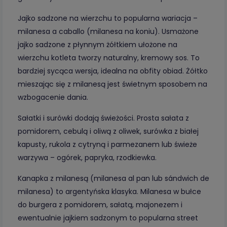
Jajko sadzone na wierzchu to popularna wariacja –
milanesa a caballo (milanesa na koniu). Usmażone
jajko sadzone z płynnym żółtkiem ułożone na
wierzchu kotleta tworzy naturalny, kremowy sos. To
bardziej sycąca wersja, idealna na obfity obiad. Żółtko
mieszając się z milanesą jest świetnym sposobem na
wzbogacenie dania.
Sałatki i surówki dodają świeżości. Prosta sałata z
pomidorem, cebulą i oliwą z oliwek, surówka z białej
kapusty, rukola z cytryną i parmezanem lub świeże
warzywa – ogórek, papryka, rzodkiewka.
Kanapka z milanesą (milanesa al pan lub sándwich de
milanesa) to argentyńska klasyka. Milanesa w bułce
do burgera z pomidorem, sałatą, majonezem i
ewentualnie jajkiem sadzonym to popularna street