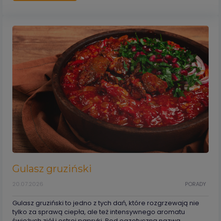
Gulasz gruziński
20.07.2026
PORADY
Gulasz gruziński to jedno z tych dań, które rozgrzewają nie
tylko za sprawą ciepła, ale też intensywnego aromatu
świeżych ziół i ostrej papryki. Pod egzotyczną nazwą