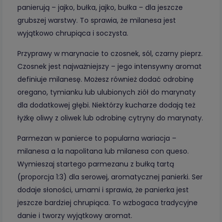
panierują – jajko, bułka, jajko, bułka – dla jeszcze
grubszej warstwy. To sprawia, że milanesa jest
wyjątkowo chrupiąca i soczysta.
Przyprawy w marynacie to czosnek, sól, czarny pieprz.
Czosnek jest najważniejszy – jego intensywny aromat
definiuje milanesę. Możesz również dodać odrobinę
oregano, tymianku lub ulubionych ziół do marynaty
dla dodatkowej głębi. Niektórzy kucharze dodają też
łyżkę oliwy z oliwek lub odrobinę cytryny do marynaty.
Parmezan w panierce to popularna wariacja –
milanesa a la napolitana lub milanesa con queso.
Wymieszaj startego parmezanu z bułką tartą
(proporcja 1:3) dla serowej, aromatycznej panierki. Ser
dodaje słoności, umami i sprawia, że panierka jest
jeszcze bardziej chrupiąca. To wzbogaca tradycyjne
danie i tworzy wyjątkowy aromat.