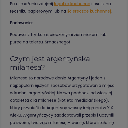
Po usmażeniu zdejmij
łopatką kuchenną
i osusz na
ręczniku papierowym lub na
ściereczce kuchennej
.
Podawanie:
Podawaj z frytkami, pieczonymi ziemniakami lub
puree na talerzu. Smacznego!
Czym jest argentyńska
milanesa?
Milanesa to narodowe danie Argentyny i jeden z
najpopularniejszych sposobów przygotowania mięsa
w kuchni argentyńskiej. Nazwa pochodzi od włoskiej
cotoletta alla milanese (kotleta mediolańskiego),
który przynieśli do Argentyny włoscy imigranci w XIX
wieku. Argentyńczycy zaadoptowali przepis i uczynili
go swoim, tworząc milanesę – wersję, która stała się