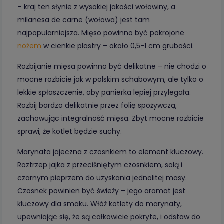
– kraj ten słynie z wysokiej jakości wołowiny, a
milanesa de carne (wołowa) jest tam
najpopularniejsza. Mięso powinno być pokrojone
nożem
w cienkie plastry – około 0,5-1 cm grubości.
Rozbijanie mięsa powinno być delikatne – nie chodzi o
mocne rozbicie jak w polskim schabowym, ale tylko o
lekkie spłaszczenie, aby panierka lepiej przylegała.
Rozbij bardzo delikatnie przez folię spożywczą,
zachowując integralność mięsa. Zbyt mocne rozbicie
sprawi, że kotlet będzie suchy.
Marynata jajeczna z czosnkiem to element kluczowy.
Roztrzep jajka z przeciśniętym czosnkiem, solą i
czarnym pieprzem do uzyskania jednolitej masy.
Czosnek powinien być świeży – jego aromat jest
kluczowy dla smaku. Włóż kotlety do marynaty,
upewniając się, że są całkowicie pokryte, i odstaw do