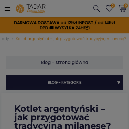
0
0
DARMOWA DOSTAWA od 129zł INPOST / od 149zł
DPD
🚚
WYSYŁKA 24H!📦
orady
Kotlet argentyński – jak przygotować tradycyjną milanesę?
Blog - strona główna
BLOG - KATEGORIE
Kotlet argentyński –
jak przygotować
tradycyjną milanesę?