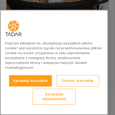
Gulasz rybny
PORADY
Gulasz rybny to lekkie, a zarazem sycące danie, które łączy
delikatność ryby z aromatem pomidorów, papryki i ziół. To
Poprzez kliknięcie na „Akceptacja wszystkich plików
doskonały pomysł na obiad dla osób, które lubią kuchnię
cookie” jest wyrażona zgoda na przechowywanie plików
rybną, ale mają dość klasycznego smażenia. Jeśli chcesz
cookie na swoim urządzeniu w celu usprawnienia
przygotować szybki, jednogarnkowy posiłek pełen warzyw,
korzystania z nawigacji strony, analizowania
ten przepis pokaże Ci, jak zrobić to krok po kroku.
wykorzystania strony i wsparcia naszych działań
marketingowych.
czytaj więcej
Akceptuj wszystkie
Odrzuć wszystkie
Zarządzaj
zobacz więcej
ustawieniami