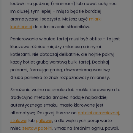
lodówki na godzinę (minimum) lub nawet całą noc.
Im dłużej, tym lepiej – mięso będzie bardziej
aromatyczne i soczyste. Możesz użyć
miarki
kuchennej
do odmierzenia składników.
Panierowanie w bułce tartej musi być obfite – to jest
kluczowa różnica między milanesą a innymi
kotletami. Nie obtaczaj delikatnie, ale hojnie pokryj
każdy kotlet grubą warstwą bułki tartej. Dociskaj
palcami, formując grubą, równomierną warstwę.
Gruba panierka to znak rozpoznawczy milanesy.
Smażenie wolno na smalcu lub maśle klarowanym to
tradycyjna metoda. Smalec nadaje najbardziej
autentycznego smaku, masło klarowane jest
alternatywą. Rozgrzej tłuszcz na
patelni ceramicznej
,
stalowej
lub
grillowej
, a dla większych porcji warto
mieć
zestaw patelni
. Smaż na średnim ogniu, powoli,