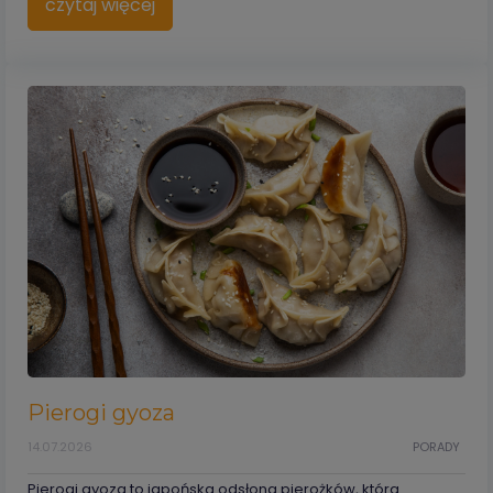
czytaj więcej
Pierogi gyoza
14.07.2026
PORADY
Pierogi gyoza to japońska odsłona pierożków, która