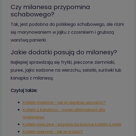
Czy milanesa przypomina
schabowego?
Tak, jest podobna do polskiego schabowego, ale różni
się marynowaniem w jajku z czosnkiem i grubszą
warstwą panierki.
Jakie dodatki pasują do milanesy?
Najlepiej sprawdzają się frytki, pieczone ziemniaki,
puree, jajko sadzone na wierzchu, sałatki, surówki lub
kanapka z milanesą.
Czytaj także:
Kotlety mielone - jak je idealnie usmażyć?
Kotlety z kalafiora - wege alternatywa dla
mielonego
Kotlety jajeczne - przepis na pyszne kotlety z jajek
Kotlety siekane - jak je zrobić?