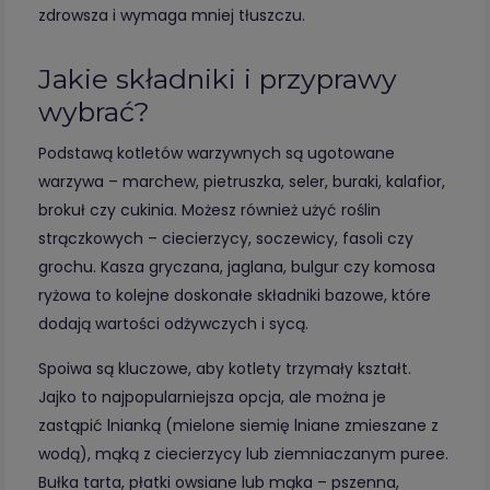
zdrowsza i wymaga mniej tłuszczu.
Jakie składniki i przyprawy
wybrać?
Podstawą kotletów warzywnych są ugotowane
warzywa – marchew, pietruszka, seler, buraki, kalafior,
brokuł czy cukinia. Możesz również użyć roślin
strączkowych – ciecierzycy, soczewicy, fasoli czy
grochu. Kasza gryczana, jaglana, bulgur czy komosa
ryżowa to kolejne doskonałe składniki bazowe, które
dodają wartości odżywczych i sycą.
Spoiwa są kluczowe, aby kotlety trzymały kształt.
Jajko to najpopularniejsza opcja, ale można je
zastąpić lnianką (mielone siemię lniane zmieszane z
wodą), mąką z ciecierzycy lub ziemniaczanym puree.
Bułka tarta, płatki owsiane lub mąka – pszenna,