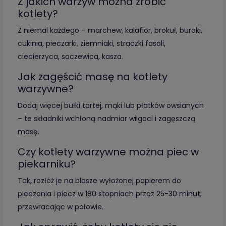
Z jakich warzyw można zrobić
kotlety?
Z niemal każdego – marchew, kalafior, brokuł, buraki,
cukinia, pieczarki, ziemniaki, strączki fasoli,
ciecierzyca, soczewica, kasza.
Jak zagęścić masę na kotlety
warzywne?
Dodaj więcej bułki tartej, mąki lub płatków owsianych
– te składniki wchłoną nadmiar wilgoci i zagęszczą
masę.
Czy kotlety warzywne można piec w
piekarniku?
Tak, rozłóż je na blasze wyłożonej papierem do
pieczenia i piecz w 180 stopniach przez 25-30 minut,
przewracając w połowie.