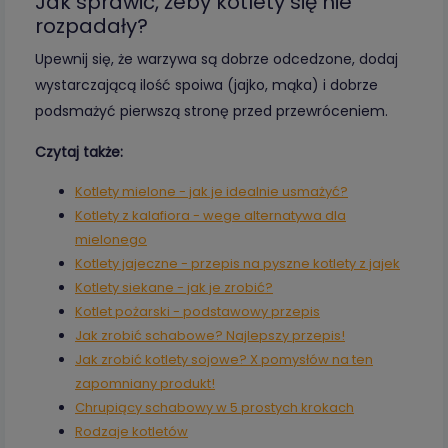
Jak sprawić, żeby kotlety się nie
rozpadały?
Upewnij się, że warzywa są dobrze odcedzone, dodaj
wystarczającą ilość spoiwa (jajko, mąka) i dobrze
podsmażyć pierwszą stronę przed przewróceniem.
Czytaj także:
Kotlety mielone - jak je idealnie usmażyć?
Kotlety z kalafiora - wege alternatywa dla
mielonego
Kotlety jajeczne - przepis na pyszne kotlety z jajek
Kotlety siekane - jak je zrobić?
Kotlet pożarski - podstawowy przepis
Jak zrobić schabowe? Najlepszy przepis!
Jak zrobić kotlety sojowe? X pomysłów na ten
zapomniany produkt!
Chrupiący schabowy w 5 prostych krokach
Rodzaje kotletów