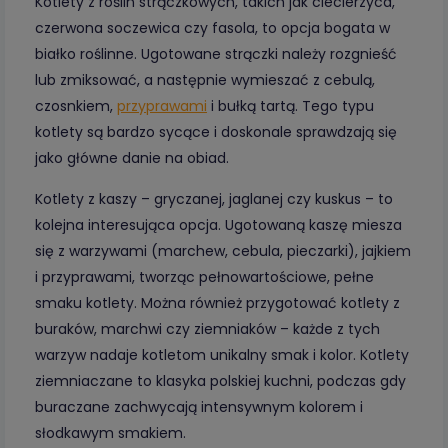
Kotlety z roślin strączkowych, takich jak ciecierzyca,
czerwona soczewica czy fasola, to opcja bogata w
białko roślinne. Ugotowane strączki należy rozgnieść
lub zmiksować, a następnie wymieszać z cebulą,
czosnkiem,
przyprawami
i bułką tartą. Tego typu
kotlety są bardzo sycące i doskonale sprawdzają się
jako główne danie na obiad.
Kotlety z kaszy – gryczanej, jaglanej czy kuskus – to
kolejna interesująca opcja. Ugotowaną kaszę miesza
się z warzywami (marchew, cebula, pieczarki), jajkiem
i przyprawami, tworząc pełnowartościowe, pełne
smaku kotlety. Można również przygotować kotlety z
buraków, marchwi czy ziemniaków – każde z tych
warzyw nadaje kotletom unikalny smak i kolor. Kotlety
ziemniaczane to klasyka polskiej kuchni, podczas gdy
buraczane zachwycają intensywnym kolorem i
słodkawym smakiem.