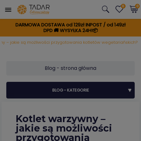
0
0
DARMOWA DOSTAWA od 129zł INPOST / od 149zł
DPD
🚚
WYSYŁKA 24H!📦
wny – jakie są możliwości przygotowania kotletów wegetariańskich?
Blog - strona główna
BLOG - KATEGORIE
Kotlet warzywny –
jakie są możliwości
przygotowania