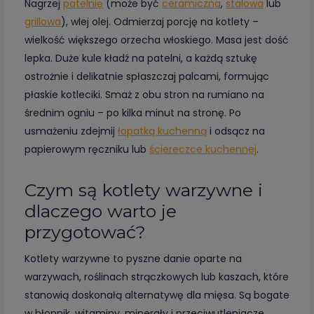
Nagrzej
patelnię
(może być
ceramiczna
,
stalowa
lub
grillowa
), wlej olej. Odmierzaj porcję na kotlety –
wielkość większego orzecha włoskiego. Masa jest dość
lepka. Duże kule kładź na patelni, a każdą sztukę
ostrożnie i delikatnie spłaszczaj palcami, formując
płaskie kotleciki. Smaż z obu stron na rumiano na
średnim ogniu – po kilka minut na stronę. Po
usmażeniu zdejmij
łopatką kuchenną
i odsącz na
papierowym ręczniku lub
ściereczce kuchennej
.
Czym są kotlety warzywne i
dlaczego warto je
przygotować?
Kotlety warzywne to pyszne danie oparte na
warzywach, roślinach strączkowych lub kaszach, które
stanowią doskonałą alternatywę dla mięsa. Są bogate
w błonnik, witaminy, minerały i przeciwutleniacze,