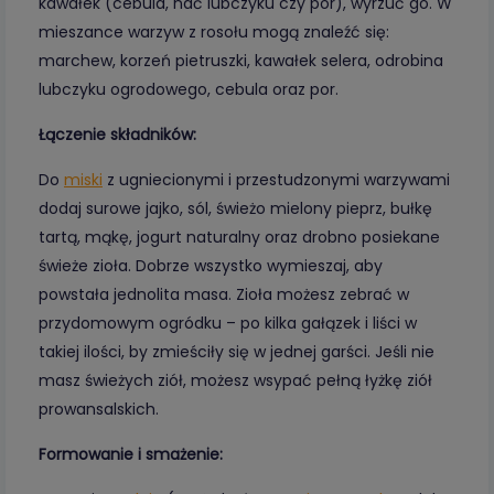
kawałek (cebula, nać lubczyku czy por), wyrzuć go. W
mieszance warzyw z rosołu mogą znaleźć się:
marchew, korzeń pietruszki, kawałek selera, odrobina
lubczyku ogrodowego, cebula oraz por.
Łączenie składników:
Do
miski
z ugniecionymi i przestudzonymi warzywami
dodaj surowe jajko, sól, świeżo mielony pieprz, bułkę
tartą, mąkę, jogurt naturalny oraz drobno posiekane
świeże zioła. Dobrze wszystko wymieszaj, aby
powstała jednolita masa. Zioła możesz zebrać w
przydomowym ogródku – po kilka gałązek i liści w
takiej ilości, by zmieściły się w jednej garści. Jeśli nie
masz świeżych ziół, możesz wsypać pełną łyżkę ziół
prowansalskich.
Formowanie i smażenie: