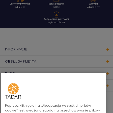
Darmowa wysyłka
Koszt dostawy
Wysyłka
od 129 zł
od 0 zł
24 godziny
Bezpieczne płatności
szyfrowanie SSL
INFORMACJE
OBSŁUGA KLIENTA
BLOG
KONTAKT
OBSERWUJ NAS
Poprzez kliknięcie na „Akceptacja wszystkich plików
cookie” jest wyrażona zgoda na przechowywanie plików