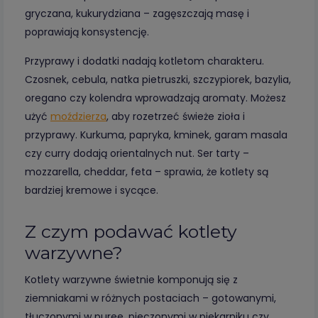
gryczana, kukurydziana – zagęszczają masę i
poprawiają konsystencję.
Przyprawy i dodatki nadają kotletom charakteru.
Czosnek, cebula, natka pietruszki, szczypiorek, bazylia,
oregano czy kolendra wprowadzają aromaty. Możesz
użyć
moździerza
, aby rozetrzeć świeże zioła i
przyprawy. Kurkuma, papryka, kminek, garam masala
czy curry dodają orientalnych nut. Ser tarty –
mozzarella, cheddar, feta – sprawia, że kotlety są
bardziej kremowe i sycące.
Z czym podawać kotlety
warzywne?
Kotlety warzywne świetnie komponują się z
ziemniakami w różnych postaciach – gotowanymi,
tłuczonymi w puree, pieczonymi w piekarniku czy