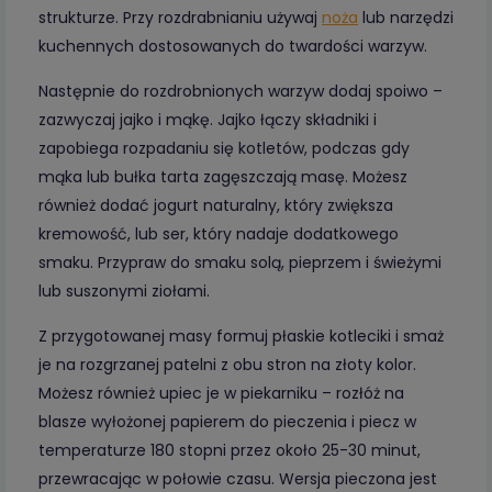
strukturze. Przy rozdrabnianiu używaj
noża
lub narzędzi
kuchennych dostosowanych do twardości warzyw.
Następnie do rozdrobnionych warzyw dodaj spoiwo –
zazwyczaj jajko i mąkę. Jajko łączy składniki i
zapobiega rozpadaniu się kotletów, podczas gdy
mąka lub bułka tarta zagęszczają masę. Możesz
również dodać jogurt naturalny, który zwiększa
kremowość, lub ser, który nadaje dodatkowego
smaku. Przypraw do smaku solą, pieprzem i świeżymi
lub suszonymi ziołami.
Z przygotowanej masy formuj płaskie kotleciki i smaż
je na rozgrzanej patelni z obu stron na złoty kolor.
Możesz również upiec je w piekarniku – rozłóż na
blasze wyłożonej papierem do pieczenia i piecz w
temperaturze 180 stopni przez około 25-30 minut,
przewracając w połowie czasu. Wersja pieczona jest