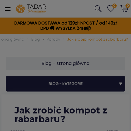
0
0
DARMOWA DOSTAWA od 129zł INPOST / od 149zł
DPD
🚚
WYSYŁKA 24H!📦
trona główna
Blog
Porady
Jak zrobić kompot z rabarbaru?
Blog - strona główna
BLOG - KATEGORIE
Jak zrobić kompot z
rabarbaru?