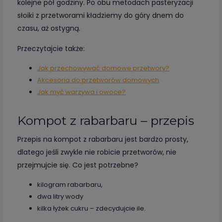
kolejne pół godziny. Po obu metodach pasteryzacji
słoiki z przetworami kładziemy do góry dnem do
czasu, aż ostygną.
Przeczytajcie także:
Jak przechowywać domowe przetwory?
Akcesoria do przetworów domowych
Jak myć warzywa i owoce?
Kompot z rabarbaru – przepis
Przepis na kompot z rabarbaru jest bardzo prosty,
dlatego jeśli zwykle nie robicie przetworów, nie
przejmujcie się. Co jest potrzebne?
kilogram rabarbaru,
dwa litry wody
kilka łyżek cukru – zdecydujcie ile.