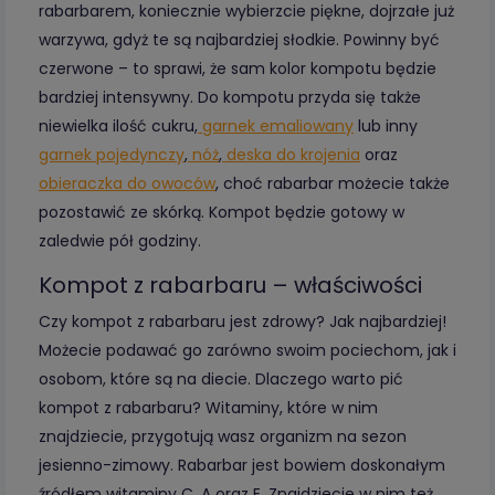
rabarbarem, koniecznie wybierzcie piękne, dojrzałe już
warzywa, gdyż te są najbardziej słodkie. Powinny być
czerwone – to sprawi, że sam kolor kompotu będzie
bardziej intensywny. Do kompotu przyda się także
niewielka ilość cukru,
garnek emaliowany
lub inny
garnek pojedynczy
,
nóż
,
deska do krojenia
oraz
obieraczka do owoców
, choć rabarbar możecie także
pozostawić ze skórką. Kompot będzie gotowy w
zaledwie pół godziny.
Kompot z rabarbaru – właściwości
Czy kompot z rabarbaru jest zdrowy? Jak najbardziej!
Możecie podawać go zarówno swoim pociechom, jak i
osobom, które są na diecie. Dlaczego warto pić
kompot z rabarbaru? Witaminy, które w nim
znajdziecie, przygotują wasz organizm na sezon
jesienno-zimowy. Rabarbar jest bowiem doskonałym
źródłem witaminy C, A oraz E. Znajdziecie w nim też