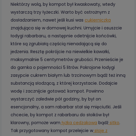
Niektórzy wolą, by kompot był kwaskowaty, wtedy
wystarczą trzy łyżeczki. Warto być ostrożnym z
dosładzaniem, nawet jeśli kusi was
cukierniczka
znajdująca się w domowej kuchni. Umyjcie i osuszcie
łodygi rabarbaru, a następnie odetnijcie końcówki,
które są zgrubiałą częścią nienadającą się do
jedzenia. Resztę pokrójcie na niewielkie kawałki,
maksymalnie 5 centymetrów grubości. Przenieście je
do garnka o pojemności 5 litrów. Pokrojone łodygi
zasypcie cukrem białym lub trzcinowym bądź też inną
substancją słodzącą, z której korzystacie. Dodajcie
wodę i zacznijcie gotować kompot. Powinno
wystarczyć zaledwie pół godziny, by był on
esencjonalny, a sam rabarbar stał się mięciutki. Jeśli
chcecie, by kompot z rabarbaru do słoików był
klarowny, pomoże wam
łyżka cedzakowa
bądź
sitko
.
Tak przygotowany kompot przelejcie w
słoje z