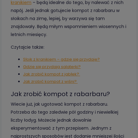
kranikiem
– będą idealne do tego, by nalewać z nich
napój. Jeśli jednak gotujecie kompot z rabarbaru w
słoikach na zimę, lepiej, by warzywa się tam
znajdowały. Będą miłym wspomnieniem wiosennych i
letnich miesięcy.
Czytajcie także:
Słoik z kranikiem – gdzie się przydaje?
Gdzie się przydają salaterki?
Jak zrobić kompot z jabłek?
Jak zrobić kompot z wiśni?
Jak zrobić kompot z rabarbaru?
Wiecie już, jak ugotować kompot z rabarbaru.
Potrzeba do tego zaledwie pół godziny i niewielkiej
liczby łodyg. Możecie jednak dowolnie
eksperymentować z tym przepisem. Jednym z
najprostszych sposobów jest dodanie mniejszej ilości