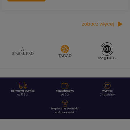
zobacz więcej
Darmowa wysyłka
Koszt dostawy
Wysyłka
od 129 zł
od 0 zł
24 godziny
Bezpieczne płatności
szyfrowanie SSL