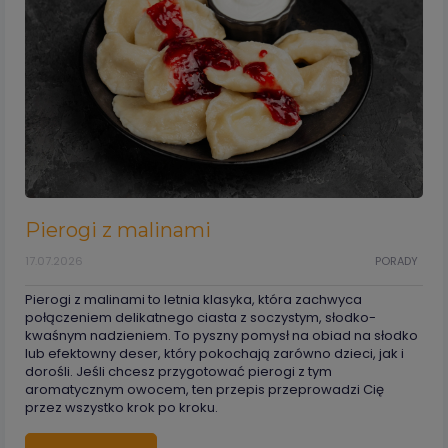
Pierogi z malinami
17.07.2026
PORADY
Pierogi z malinami to letnia klasyka, która zachwyca
połączeniem delikatnego ciasta z soczystym, słodko-
kwaśnym nadzieniem. To pyszny pomysł na obiad na słodko
lub efektowny deser, który pokochają zarówno dzieci, jak i
dorośli. Jeśli chcesz przygotować pierogi z tym
aromatycznym owocem, ten przepis przeprowadzi Cię
przez wszystko krok po kroku.