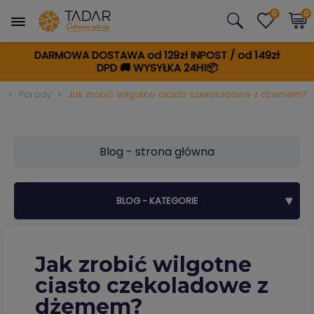
0
0
DARMOWA DOSTAWA od 129zł INPOST / od 149zł
DPD
🚚
WYSYŁKA 24H!📦
g
Porady
Jak zrobić wilgotne ciasto czekoladowe z dżemem?
Blog - strona główna
BLOG - KATEGORIE
Jak zrobić wilgotne
ciasto czekoladowe z
dżemem?