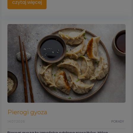
czytaj więcej
Pierogi gyoza
14.07.2026
PORADY
Pierogi gyoza to japońska odsłona pierożków, która