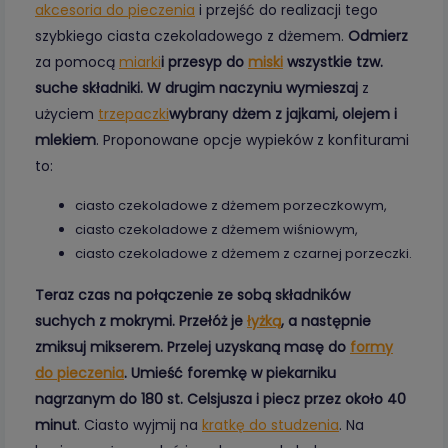
akcesoria do pieczenia
i przejść do realizacji tego
szybkiego ciasta czekoladowego z dżemem.
Odmierz
za pomocą
miarki
i przesyp do
miski
wszystkie tzw.
suche składniki. W drugim naczyniu wymieszaj
z
użyciem
trzepaczki
wybrany dżem z jajkami, olejem i
mlekiem
. Proponowane opcje wypieków z konfiturami
to:
ciasto czekoladowe z dżemem porzeczkowym,
ciasto czekoladowe z dżemem wiśniowym,
ciasto czekoladowe z dżemem z czarnej porzeczki.
Teraz czas na połączenie ze sobą składników
suchych z mokrymi. Przełóż je
łyżką
, a następnie
zmiksuj mikserem. Przelej uzyskaną masę do
formy
do pieczenia
. Umieść foremkę w piekarniku
nagrzanym do 180 st. Celsjusza i piecz przez około 40
minut
. Ciasto wyjmij na
kratkę do studzenia
. Na