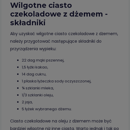
Wilgotne ciasto
czekoladowe z dżemem -
składniki
Aby uzyskać wilgotne ciasto czekoladowe z dżemem,
należy przygotować następujące składniki do
przyrządzenia wypieku:
22 dag mąki pszennej,
1,5 łyżki kakao,
14 dag cukru,
1 płaska łyżeczka sody oczyszczonej,
¾ szklanki mleka,
1/3 szklanki oleju,
2 jaja,
5 łyżek wybranego dżemu.
Ciasto czekoladowe na oleju z dżemem może być
bardziej wilgotne niż inne ciasta. Warto jednak i tak po