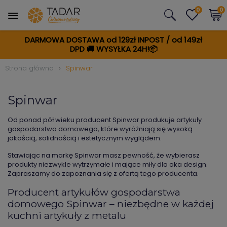
0
0
DARMOWA DOSTAWA od 129zł INPOST / od 149zł
DPD
🚚
WYSYŁKA 24H!📦
Strona główna
Spinwar
Spinwar
Od ponad pół wieku producent Spinwar produkuje artykuły
gospodarstwa domowego, które wyróżniają się wysoką
jakością, solidnością i estetycznym wyglądem.
Stawiając na markę Spinwar masz pewność, że wybierasz
produkty niezwykle wytrzymałe i mające miły dla oka design.
Zapraszamy do zapoznania się z ofertą tego producenta.
Producent artykułów gospodarstwa
domowego Spinwar – niezbędne w każdej
kuchni artykuły z metalu