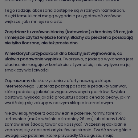
Tego rodzaju akcesoria dostępne są w różnych rozmiarach,
dzięki temu klienci mogą wygodnie przygotować zarówno
większe, jak i mniejsze ciasto.
Znajdziesz tu zarówno blachy (tortownice) o średnicy 28 cm, jak
i mniejsze czy też większe formy. Blachy do pieczenia posiadają
nie tylko tłoczone, ale też proste dno.
W niektórych przypadkach dno blachy jest wyjmowane, co
ułatwia podawanie wypieku.
Tworzywo, z jakiego wykonana jest
blacha, nie reaguje w kontakcie z żywnością i nie wpływa na jej
smak czy właściwości.
Zapraszamy do skorzystania z oferty naszego sklepu
internetowego. Już teraz poznaj pozostałe produkty Spinwar,
które podniosą jakość przygotowywanych posiłków. Szybka
dostawa, wysoka jakość produktu i dobra cena to cechy, jakimi
wyróżniają się zakupy w naszym sklepie internetowym.
Nie zwlekaj. Wybierz odpowiednie patelnie, formy, foremki,
tortownice (może właśnie o średnicy 28 cm) lub blachy i złóż
zamówienie (dodaj towar do koszyka). Wcześniej dokładnie
zapoznaj się z opisami artykułów na stronie. Zwróć szczególnie
uwagę, czy patelnie, które przypadły Ci do gustu, mają