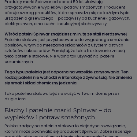
Produkty marki Spinwar od ponad 50 lat ułatwiają
przygotowywanie wypieków i potraw smażonych. Producent
oferuje szereg produktów, które sprawdzą się na każdym typie
urządzenia grzewczego – począwszy od kuchenek gazowych,
elektrycznych, a na kuchni indukcyjnej skończywszy.
Wśród patelni Spinwar znajdziesz m.in. tę ze stali nierdzewnej
.
Patelnia stalowa jest przystosowana do wygodnego smażenia
posiłków, w tym do mieszania składników z użyciem ostrych
sztućców i akcesoriów. Pamiętaj, że takie traktowanie zniosą
tylko patelnie stalowe. Nie wolno tak używać np. patelni
ceramicznych.
Tego typu patelnia jest odporna na wszelkie zarysowania. Ten
rodzaj patelni nie wchodzi w interakcje z żywnością. Nie zmienia
się smak i skład chemiczny jedzenia.
Taka patelnia stalowa będzie służyć w Twoim domu przez
długie lata.
Blachy i patelnie marki Spinwar – do
wypieków i potraw smażonych
Polska tradycyjna patelnia stalowa to niejedyne rozwiązanie,
którym może pochwalić się producent Spinwar. Dobre recenzje
produktu otrzymują również
blachy do pieczenia
Spinwar.