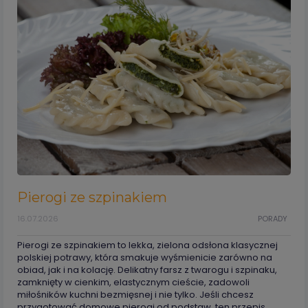
Pierogi ze szpinakiem
16.07.2026
PORADY
Pierogi ze szpinakiem to lekka, zielona odsłona klasycznej
polskiej potrawy, która smakuje wyśmienicie zarówno na
obiad, jak i na kolację. Delikatny farsz z twarogu i szpinaku,
zamknięty w cienkim, elastycznym cieście, zadowoli
miłośników kuchni bezmięsnej i nie tylko. Jeśli chcesz
przygotować domowe pierogi od podstaw, ten przepis