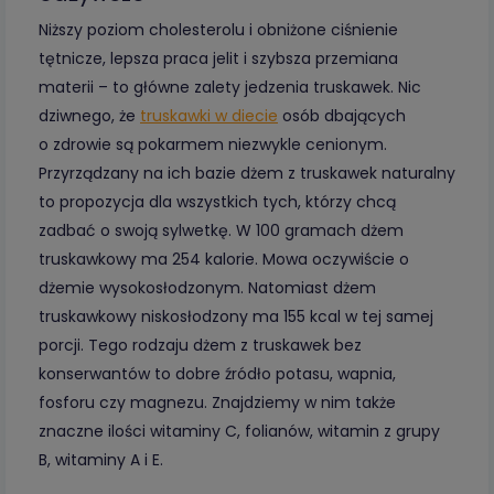
Niższy poziom cholesterolu i obniżone ciśnienie
tętnicze, lepsza praca jelit i szybsza przemiana
materii – to główne zalety jedzenia truskawek. Nic
dziwnego, że
truskawki w diecie
osób dbających
o zdrowie są pokarmem niezwykle cenionym.
Przyrządzany na ich bazie dżem z truskawek naturalny
to propozycja dla wszystkich tych, którzy chcą
zadbać o swoją sylwetkę. W 100 gramach dżem
truskawkowy ma 254 kalorie. Mowa oczywiście o
dżemie wysokosłodzonym. Natomiast dżem
truskawkowy niskosłodzony ma 155 kcal w tej samej
porcji. Tego rodzaju dżem z truskawek bez
konserwantów to dobre źródło potasu, wapnia,
fosforu czy magnezu. Znajdziemy w nim także
znaczne ilości witaminy C, folianów, witamin z grupy
B, witaminy A i E.