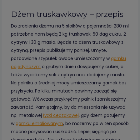
Dżem truskawkowy – przepis
Do zrobienia dżemu na 5 słoików o pojemności 280 ml
potrzebne nam będą 2 kg truskawek, 50 dag cukru, 2
cytryny i 30 g masła. Będzie to dżem truskawkowy z
cytryną, przepis publikujemy poniżej. Umyte,
pozbawione szypułek owoce umieszczamy w
garnku
pojedynczym
o grubym dnie i dosypujemy cukier, a
także wyciskamy sok z cytryn oraz dodajemy masło.
Na palniku o średniej mocy umieszczamy garnek bez
przykrycia. Po kilku minutach powinny zacząć się
gotować. Wówczas przykręćmy palnik i zamieszajmy
zawartość. Pamiętajmy, by do mieszania nie używać
np. metalowej
łyżki cedzakowej
, gdy dżem gotujemy
w
garnku emaliowanym
, bo możemy go w ten sposób
mocno porysować i uszkodzić. Lepiej sięgnąć po
drewnianą łyżkę. Nasz dżem truskawkowy gotujmy