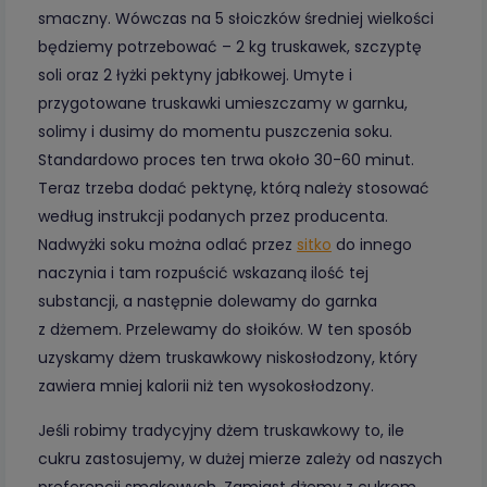
smaczny. Wówczas na 5 słoiczków średniej wielkości
będziemy potrzebować – 2 kg truskawek, szczyptę
soli oraz 2 łyżki pektyny jabłkowej. Umyte i
przygotowane truskawki umieszczamy w garnku,
solimy i dusimy do momentu puszczenia soku.
Standardowo proces ten trwa około 30-60 minut.
Teraz trzeba dodać pektynę, którą należy stosować
według instrukcji podanych przez producenta.
Nadwyżki soku można odlać przez
sitko
do innego
naczynia i tam rozpuścić wskazaną ilość tej
substancji, a następnie dolewamy do garnka
z dżemem. Przelewamy do słoików. W ten sposób
uzyskamy dżem truskawkowy niskosłodzony, który
zawiera mniej kalorii niż ten wysokosłodzony.
Jeśli robimy tradycyjny dżem truskawkowy to, ile
cukru zastosujemy, w dużej mierze zależy od naszych