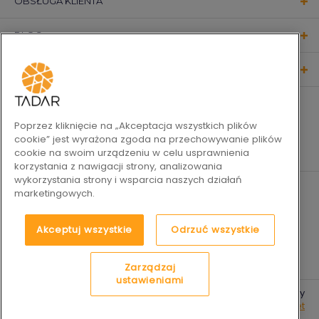
OBSŁUGA KLIENTA
BLOG
KONTAKT
OBSERWUJ NAS
Poprzez kliknięcie na „Akceptacja wszystkich plików
cookie” jest wyrażona zgoda na przechowywanie plików
cookie na swoim urządzeniu w celu usprawnienia
korzystania z nawigacji strony, analizowania
wykorzystania strony i wsparcia naszych działań
marketingowych.
Akceptuj wszystkie
Odrzuć wszystkie
Zarządzaj
ustawieniami
2019-2026 © Tadar Codzienne
Platforma e-commerce by
sukcesy
best.net