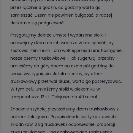
przez łącznie 6 godzin, co godzinę warto go
zamieszać. Dżem nie powinien bulgotać, a raczej
delikatnie się podgrzewać.
Przygotujmy dobrze umyte i wyparzone słoiki i
nalewajmy dżem do ich wnętrza w taki sposób, by
zostawić minimum 1 cm wolnej przestrzeni. Następnie,
nasze dżemy truskawkowe – jak sugerują przepisy –
umieśćmy do góry dnem na około pół godziny do
czasu wystygnięcia. Jeżeli chcemy, by dżem
truskawkowy przetrwał dłużej, warto go pasteryzować.
W tym celu umieśćmy słoiki w piekarniku w
temperaturze 12 st. Celsjusza na 40 minut.
Znacznie szybciej przyrządzimy dżem truskawkowy z
cukrem żelującym. Przepis składa się tylko z dwóch
składników: 2 kg truskawek i odpowiedniej proporcji
cukru żelującego – na opakowaniach znajdziemy