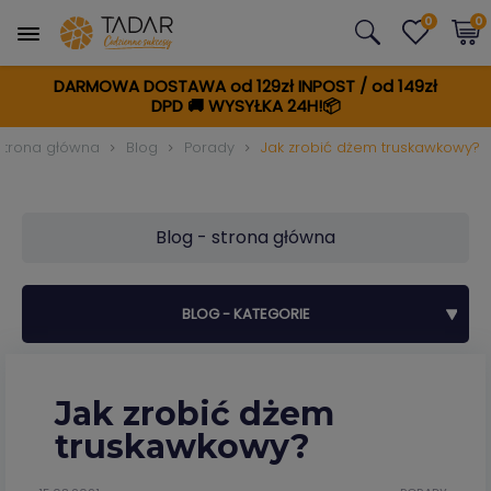
0
0
DARMOWA DOSTAWA od 129zł INPOST / od 149zł
DPD
🚚
WYSYŁKA 24H!📦
Strona główna
Blog
Porady
Jak zrobić dżem truskawkowy?
Blog - strona główna
BLOG - KATEGORIE
Jak zrobić dżem
truskawkowy?