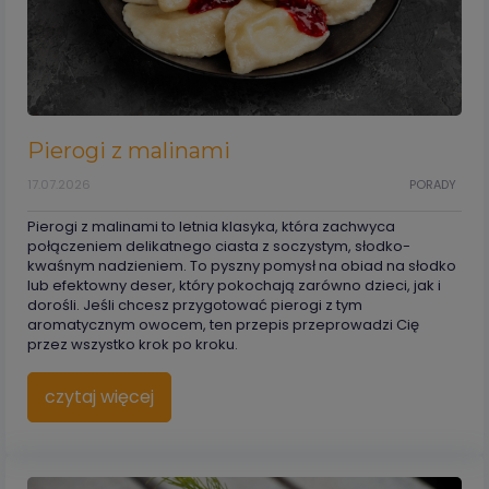
Pierogi z malinami
17.07.2026
PORADY
Pierogi z malinami to letnia klasyka, która zachwyca
połączeniem delikatnego ciasta z soczystym, słodko-
kwaśnym nadzieniem. To pyszny pomysł na obiad na słodko
lub efektowny deser, który pokochają zarówno dzieci, jak i
dorośli. Jeśli chcesz przygotować pierogi z tym
aromatycznym owocem, ten przepis przeprowadzi Cię
przez wszystko krok po kroku.
czytaj więcej