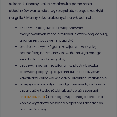
sukces kulinarny. Jakie smakowite połączenia
składników warto więc wykorzystać, robiąc szaszłyki
na grilla? Mamy kilka ulubionych, a wśród nich:
szaszłyki z polędwiczek wieprzowych
marynowanych w sosie teriyaki, z czerwoną cebulą,
ananasem, boczkiem i papryką,
proste szaszłyki z figami zawijanymi w szynkę
parmeńską na zmianę z kawałkami wędzonego
sera halloumi lub oscypka,
szaszłyki z porem zawijanym w plastry boczku,
czerwoną papryką, krążkami cukinii i soczystymi
kawałkami karkówki w słodko-pikantnej marynacie,
przepyszne szaszłyki z podgotowanych, zielonych
szparagów (wskazówki jak gotować szparagi
znajdziesz tutaj
) i słonego, wędzonego sera – na
koniec wystarczy obsypać pieprzem i dodać sos
pomarańczowy.