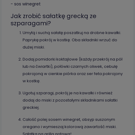
- sos winegret
Jak zrobić sałatkę grecką ze
szparagami?
Umytą i suchą sałatę poszatkuj na drobne kawałki.
Paprykę pokrój w kostkę. Oba składniki wrzuć do
dużej miski.
Dodaj pomidorki koktajlowe (każdy przekrój na pół
lub na ćwiartki), połówki czarnych oliwek, cebulę
pokrojoną w cienkie piórka oraz ser feta pokrojony
w kostkę.
Ugotuj szparagi, pokrój je na kawałki i również
dodaj do miski z pozostałymi składnikami sałatki
greckiej.
Całość polej sosem winegret, obsyp suszonym
oregano i wymieszaj kolorową zawartość miski.
Sałatka na grilla gotowa!