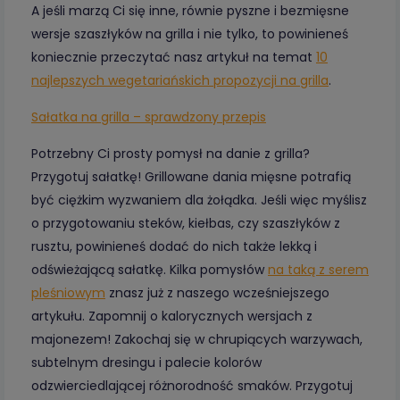
A jeśli marzą Ci się inne, równie pyszne i bezmięsne
wersje szaszłyków na grilla i nie tylko, to powinieneś
koniecznie przeczytać nasz artykuł na temat
10
najlepszych wegetariańskich propozycji na grilla
.
Sałatka na grilla – sprawdzony przepis
Potrzebny Ci prosty pomysł na danie z grilla?
Przygotuj sałatkę! Grillowane dania mięsne potrafią
być ciężkim wyzwaniem dla żołądka. Jeśli więc myślisz
o przygotowaniu steków, kiełbas, czy szaszłyków z
rusztu, powinieneś dodać do nich także lekką i
odświeżającą sałatkę. Kilka pomysłów
na taką z serem
pleśniowym
znasz już z naszego wcześniejszego
artykułu. Zapomnij o kalorycznych wersjach z
majonezem! Zakochaj się w chrupiących warzywach,
subtelnym dresingu i palecie kolorów
odzwierciedlającej różnorodność smaków. Przygotuj