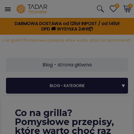
0
0
DARMOWA DOSTAWA od 129zł INPOST / od 149zł
DPD
🚚
WYSYŁKA 24H!📦
o na grilla? Pomysłowe przepisy, które warto choć raz spróbować!
Blog - strona główna
BLOG - KATEGORIE
Co na grilla?
Pomysłowe przepisy,
które warto choć raz