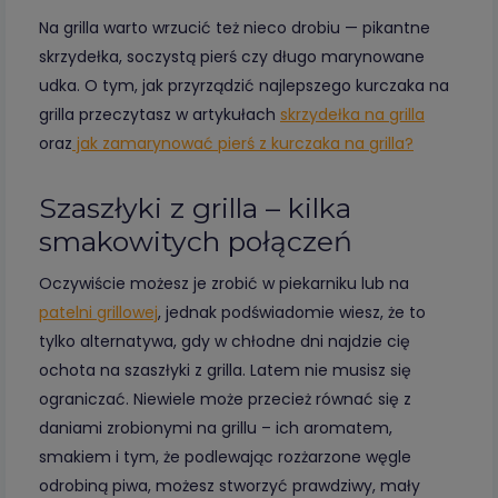
Na grilla warto wrzucić też nieco drobiu — pikantne
skrzydełka, soczystą pierś czy długo marynowane
udka. O tym, jak przyrządzić najlepszego kurczaka na
grilla przeczytasz w artykułach
skrzydełka na grilla
oraz
jak zamarynować pierś z kurczaka na grilla?
Szaszłyki z grilla – kilka
smakowitych połączeń
Oczywiście możesz je zrobić w piekarniku lub na
patelni grillowej
, jednak podświadomie wiesz, że to
tylko alternatywa, gdy w chłodne dni najdzie cię
ochota na szaszłyki z grilla. Latem nie musisz się
ograniczać. Niewiele może przecież równać się z
daniami zrobionymi na grillu ­– ich aromatem,
smakiem i tym, że podlewając rozżarzone węgle
odrobiną piwa, możesz stworzyć prawdziwy, mały