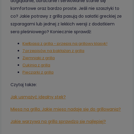
doglądanie, obracanie i serwowanie stanie się
komfortowe oraz bardzo proste. Jeśli nie szaszłyki to
co? Jakie potrawy z grilla pasują do sałatki greckiej ze
szparagami lub jednej z lekkich wersji z dodatkiem
sera pleśniowego? Koniecznie sprawdź:
Kiełbasa z grilla - przepis na grillowy klasyk!
7 przepisów na bakłażan z grilla
Ziemniaki z grilla
Cukinia z grilla
Pieczarki z grilla
Czytaj także:
Jak usmażyć idealny stek?
Mięsa na grilla. Jakie mięso nadaje się do grillowania?
Jakie warzywa na grilla sprawdzą się najlepiej?