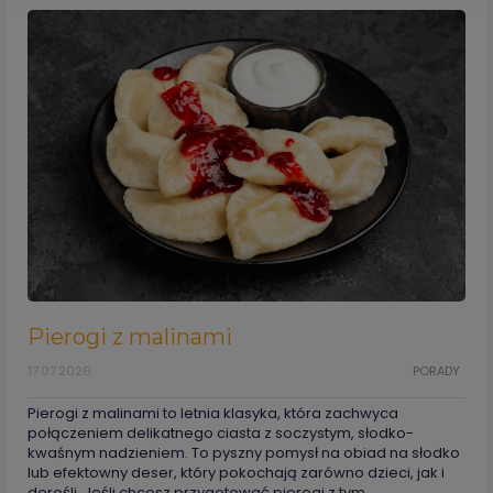
Pierogi z malinami
17.07.2026
PORADY
Pierogi z malinami to letnia klasyka, która zachwyca
połączeniem delikatnego ciasta z soczystym, słodko-
kwaśnym nadzieniem. To pyszny pomysł na obiad na słodko
lub efektowny deser, który pokochają zarówno dzieci, jak i
dorośli. Jeśli chcesz przygotować pierogi z tym