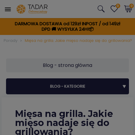
0
0
DARMOWA DOSTAWA od 129zł INPOST / od 149zł
DPD
🚚
WYSYŁKA 24H!📦
Porady
Mięsa na grilla. Jakie mięso nadaje się do grillowania?
Blog - strona główna
BLOG - KATEGORIE
Mięsa na grilla. Jakie
mięso nadaje się do
grillowania?