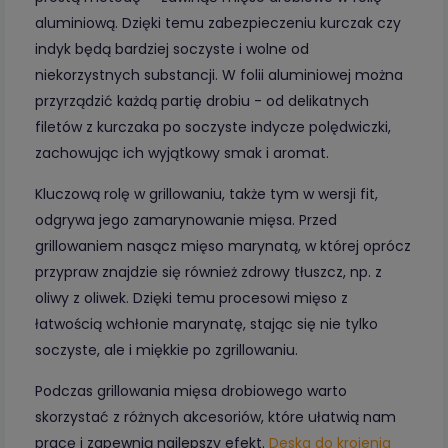
aluminiową. Dzięki temu zabezpieczeniu kurczak czy
indyk będą bardziej soczyste i wolne od
niekorzystnych substancji. W folii aluminiowej można
przyrządzić każdą partię drobiu - od delikatnych
filetów z kurczaka po soczyste indycze polędwiczki,
zachowując ich wyjątkowy smak i aromat.
Kluczową rolę w grillowaniu, także tym w wersji fit,
odgrywa jego zamarynowanie mięsa. Przed
grillowaniem nasącz mięso marynatą, w której oprócz
przypraw znajdzie się również zdrowy tłuszcz, np. z
oliwy z oliwek. Dzięki temu procesowi mięso z
łatwością wchłonie marynatę, stając się nie tylko
soczyste, ale i miękkie po zgrillowaniu.
Podczas grillowania mięsa drobiowego warto
skorzystać z różnych akcesoriów, które ułatwią nam
pracę i zapewnią najlepszy efekt.
Deska do krojenia