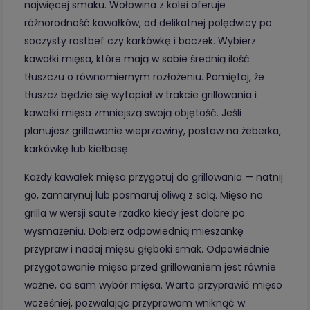
najwięcej smaku. Wołowina z kolei oferuje
różnorodność kawałków, od delikatnej polędwicy po
soczysty rostbef czy karkówkę i boczek. Wybierz
kawałki mięsa, które mają w sobie średnią ilość
tłuszczu o równomiernym rozłożeniu. Pamiętaj, że
tłuszcz będzie się wytapiał w trakcie grillowania i
kawałki mięsa zmniejszą swoją objętość. Jeśli
planujesz grillowanie wieprzowiny, postaw na żeberka,
karkówkę lub kiełbasę.
Każdy kawałek mięsa przygotuj do grillowania — natnij
go, zamarynuj lub posmaruj oliwą z solą. Mięso na
grilla w wersji saute rzadko kiedy jest dobre po
wysmażeniu. Dobierz odpowiednią mieszankę
przypraw i nadaj mięsu głęboki smak. Odpowiednie
przygotowanie mięsa przed grillowaniem jest równie
ważne, co sam wybór mięsa. Warto przyprawić mięso
wcześniej, pozwalając przyprawom wniknąć w