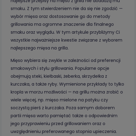
najlepsze przepisy na mięso z grilla nie dodadzą mu
smaku. Z tym stwierdzeniem nie da się nie zgodzić —
wybór mięsa oraz dostosowanie go do metody
grillowania ma ogromne znaczenie dla finalnego
smaku oraz wyglądu. W tym artykule przybliżymy Ci
wszystkie najważniejsze kwestie związane z wyborem
najlepszego mięsa na grilla.
Mięso wybiera się zwykle w zależności od preferencji
smakowych i stylu grillowania. Popularne opcje
obejmują steki, kiełbaski, żeberka, skrzydełka z
kurczaka, a także ryby. Wymienione przykłady to tylko
kropla w morzu możliwości — na grillu można zrobić o
wiele więcej, np. mięso mielone na patyku czy
soczystą pierś z kurczaka. Poza samym doborem
partii mięsa warto pamiętać także o odpowiednim
jego przyprawieniu przed grillowaniem oraz o
uwzględnieniu preferowanego stopnia upieczenia.