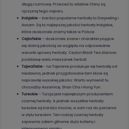
długą rozmowę. Przecież to właśnie Chiny są
ojczyzną tego naparu.
Indyjskie
– bardzo popularne herbaty to Darjeeling i
Assam. Są to najlepszej jakości herbaty Indyjskie,
które doskonale znamy także w Polsce.
Cejlońskie
– doskonale znane i charakteryzujące
się dobrą jakością ze względu na odpowiednie
warunki uprawy herbaty. Ceylon Black Tea stanowi
podstawę wielu mieszanek herbat.
Tajwańskie
- na Tajwanie produkuje się herbatę od
niedawna, jednak przygotowane tam liście są
naprawdę wysokiej jakości. Warto wymienić tu
chociażby Assamicę, Shan Cha i Hong Yun.
Tureckie
– Turcja jest największym producentem
czarnej herbaty. A jednak wszystkie herbaty
tureckie są bardzo mocne, w sam raz do parzenia
w stylu tureckim. Ten rodzaj czarnej herbaty
zapewnia zatem głównie dużo kofeiny i
intensywnego smaku.