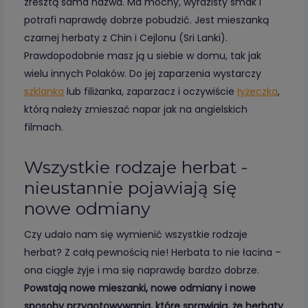
zresztą sama nazwa. Ma mocny, wyrazisty smak i
potrafi naprawdę dobrze pobudzić. Jest mieszanką
czarnej herbaty z Chin i Cejlonu (Sri Lanki).
Prawdopodobnie masz ją u siebie w domu, tak jak
wielu innych Polaków. Do jej zaparzenia wystarczy
szklanka
lub filiżanka, zaparzacz i oczywiście
łyżeczka
,
którą należy zmieszać napar jak na angielskich
filmach.
Wszystkie rodzaje herbat -
nieustannie pojawiają się
nowe odmiany
Czy udało nam się wymienić wszystkie rodzaje
herbat? Z całą pewnością nie! Herbata to nie łacina –
ona ciągle żyje i ma się naprawdę bardzo dobrze.
Powstają nowe mieszanki, nowe odmiany i nowe
sposoby przygotowywania, które sprawiają, że herbaty