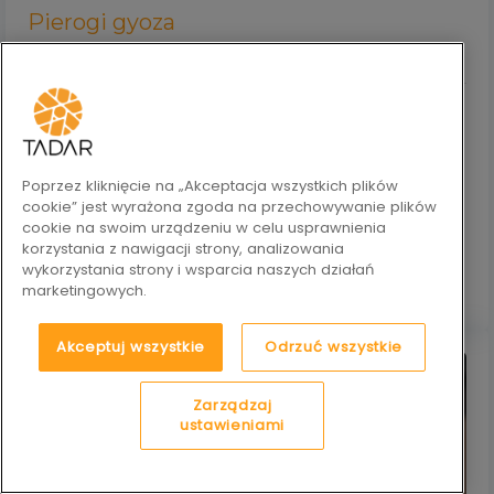
Pierogi gyoza
14.07.2026
PORADY
Pierogi gyoza to japońska odsłona pierożków, która
zdobywa coraz większą popularność również w polskich
kuchniach. Cienkie, delikatne ciasto, soczysty farsz i
charakterystyczne, chrupiące spody sprawiają, że trudno się
im oprzeć. Jeśli chcesz przygotować te aromatyczne,
Poprzez kliknięcie na „Akceptacja wszystkich plików
azjatyckie pierożki w domu, ten przepis przeprowadzi Cię
cookie” jest wyrażona zgoda na przechowywanie plików
przez cały proces krok po kroku.
cookie na swoim urządzeniu w celu usprawnienia
korzystania z nawigacji strony, analizowania
czytaj więcej
wykorzystania strony i wsparcia naszych działań
marketingowych.
Akceptuj wszystkie
Odrzuć wszystkie
Zarządzaj
ustawieniami