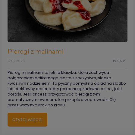
Pierogi z malinami
17.07.2026
PORADY
Pierogi z malinami to letnia klasyka, która zachwyca
połączeniem delikatnego ciasta z soczystym, słodko-
kwaśnym nadzieniem. To pyszny pomysł na obiad na słodko
lub efektowny deser, który pokochają zarówno dzieci, jak i
dorośli. Jeśli chcesz przygotować pierogi z tym
aromatycznym owocem, ten przepis przeprowadzi Cię
przez wszystko krok po kroku.
czytaj więcej