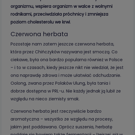
organizmu, wspiera organizm w walce z wolnymi
rodnikami, przeciwdziała próchnicy i zmniejsza
poziom cholesterolu we krwi
.
Czerwona herbata
Pozostaje nam zatem jeszcze czerwona herbata,
która przez Chińczyków nazywana jest smoczą. Co
ciekawe, była ona bardzo popularna również w Polsce
– i to w czasach, kiedy jeszcze nikt nie wiedział, że jest
ona naprawdę zdrowa i może ułatwiać odchudzanie.
Oolong, zwana przez Polaków Ulung, była tania i
dobrze dostępna w PRL-u. Nie każdy jednak ją lubił ze
względu na nieco ziemisty smak.
Czerwona herbata jest rzeczywiście bardzo
aromatyczna – wszystko ze względu na procesy,
jakim jest poddawana. Oprócz suszenia, herbatę
poddaje się bowiem także fermentacji – lżejszej, niż w