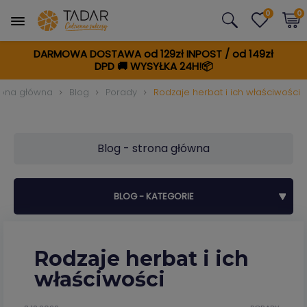
0
0
DARMOWA DOSTAWA od 129zł INPOST / od 149zł
DPD
🚚
WYSYŁKA 24H!📦
rona główna
Blog
Porady
Rodzaje herbat i ich właściwości
Blog - strona główna
BLOG - KATEGORIE
Rodzaje herbat i ich
właściwości